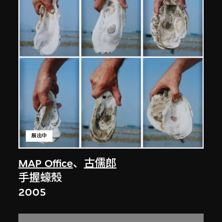
展出中
MAP Office
、
古儒郎
手握蠔殼
2005