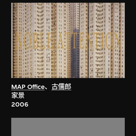
MAP Office
、
古儒郎
家景
2006