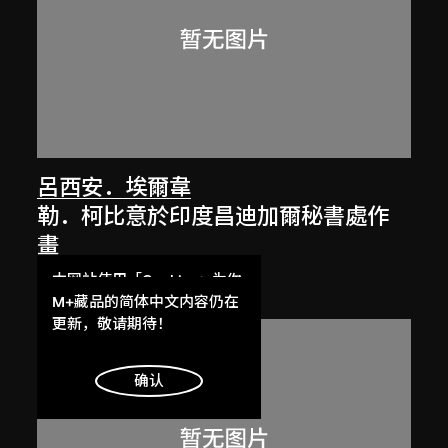
呂西安．埃爾韋
勒．柯比意於印度昌迪加爾秘書處作
畫
1955
本网站使用「Cookies」为你
提供最好的网站体验。
M+藏品的简体中文内容仍在
了解更多
更新，敬请期待！
明白
确认