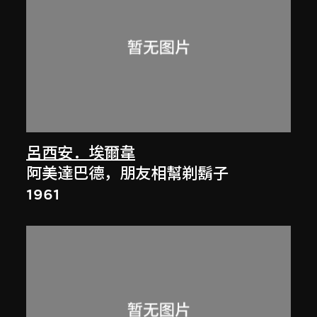
呂西安．埃爾韋
阿美達巴德，朋友相幫剃鬍子
1961