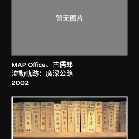
MAP Office
、
古儒郎
流動軌跡：廣深公路
2002