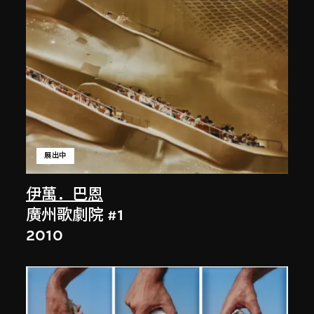
展出中
伊萬．巴恩
廣州歌劇院 #1
2010