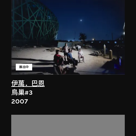
展出中
伊萬．巴恩
鳥巢#3
2007