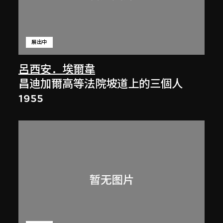
展出中
呂西安．埃爾韋
昌迪加爾高等法院坡道上的三個人
1955