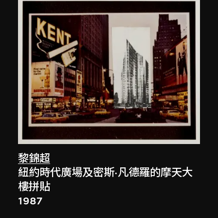
黎錦超
紐約時代廣場及密斯·凡德羅的摩天大
樓拼貼
1987