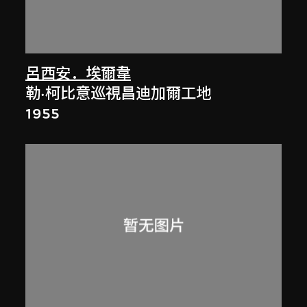
呂西安．埃爾韋
勒·柯比意巡視昌迪加爾工地
1955