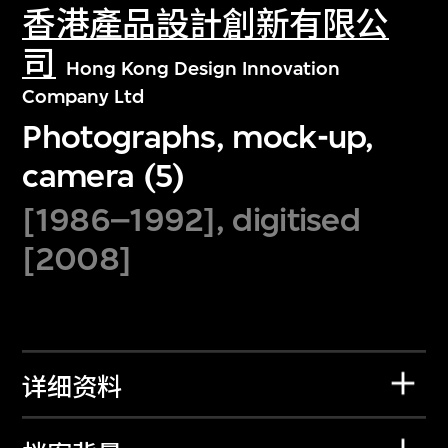
香港產品設計創新有限公
司
Hong Kong Design Innovation
Company Ltd
Photographs, mock-up,
camera (5)
[1986–1992], digitised
[2008]
详细资料