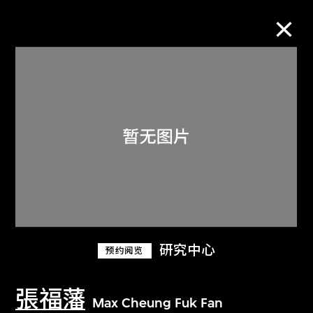
M+藏品
进一步筛选
搜索
关于M+藏品
研究中心
预约阅览
探索世界顶级的二十及二十一世纪视觉
文化藏品。
張福藩
Max Cheung Fuk Fan