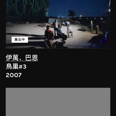
展出中
伊萬．巴恩
鳥巢#3
2007