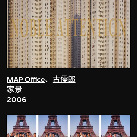
MAP Office
、
古儒郎
家景
2006