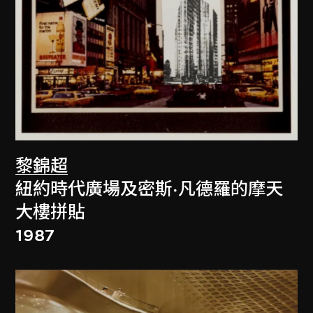
黎錦超
紐約時代廣場及密斯·凡德羅的摩天
大樓拼貼
1987