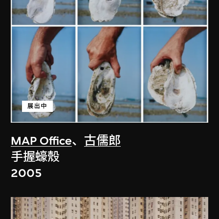
展出中
MAP Office
、
古儒郎
手握蠔殼
2005