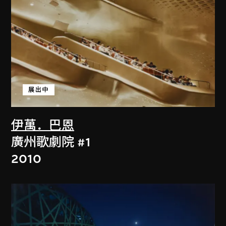
展出中
伊萬．巴恩
廣州歌劇院 #1
2010