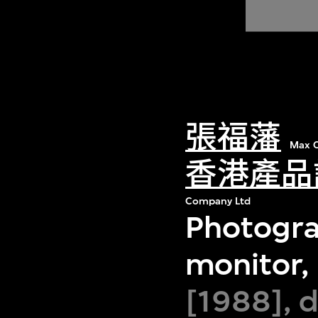
張福藩
Max C
香港產品
Company Ltd
Photogra
monitor,
[1988], 