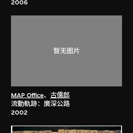
2006
MAP Office
、
古儒郎
流動軌跡：廣深公路
2002