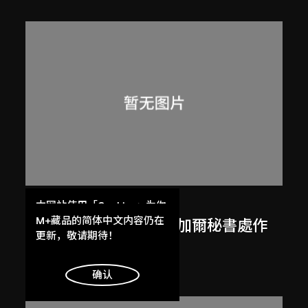
呂西安．埃爾韋
本网站使用「Cookies」为你
提供最好的网站体验。
M+藏品的简体中文内容仍在
勒．柯比意於印度昌迪加爾秘書處作
了解更多
更新，敬请期待！
畫
1955
明白
确认