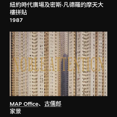
紐約時代廣場及密斯·凡德羅的摩天大
樓拼貼
1987
MAP Office
、
古儒郎
家景