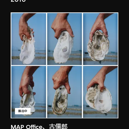
展出中
MAP Office
、
古儒郎