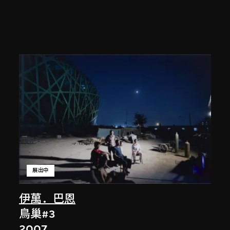
展出中
伊萬．巴恩
鳥巢#3
2007