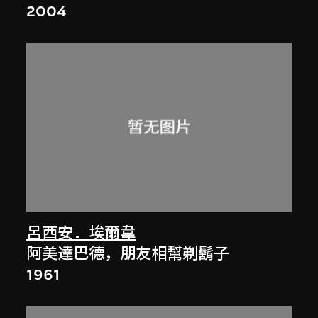
2004
呂西安．埃爾韋
阿美達巴德，朋友相幫剃鬍子
1961