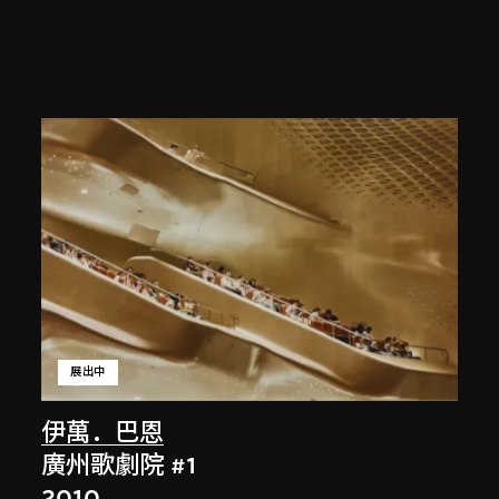
展出中
伊萬．巴恩
廣州歌劇院 #1
2010