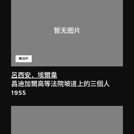
展出中
呂西安．埃爾韋
昌迪加爾高等法院坡道上的三個人
1955