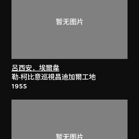
呂西安．埃爾韋
勒·柯比意巡視昌迪加爾工地
1955