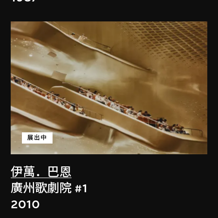
展出中
伊萬．巴恩
廣州歌劇院 #1
2010