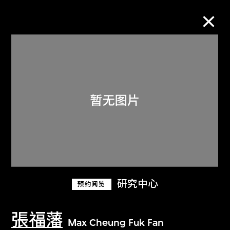
M+藏品
进一步筛选
搜索
关于M+藏品
研究中心
预约阅览
探索世界顶级的二十及二十一世纪视觉
文化藏品。
張福藩
Max Cheung Fuk Fan