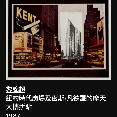
黎錦超
紐約時代廣場及密斯·凡德羅的摩天
大樓拼貼
1987