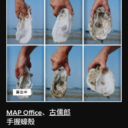
展出中
MAP Office
、
古儒郎
手握蠔殼