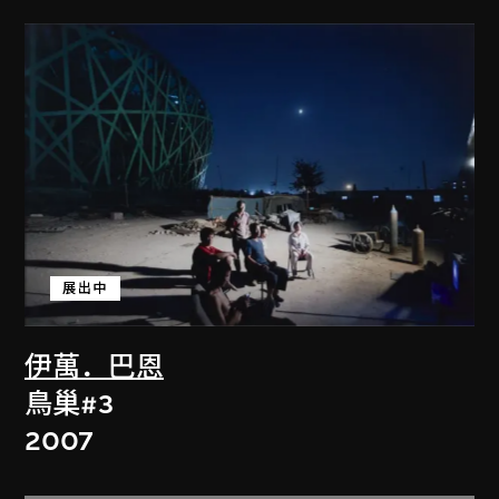
展出中
伊萬．巴恩
鳥巢#3
2007