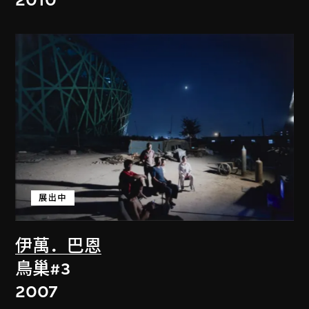
展出中
伊萬．巴恩
鳥巢#3
2007