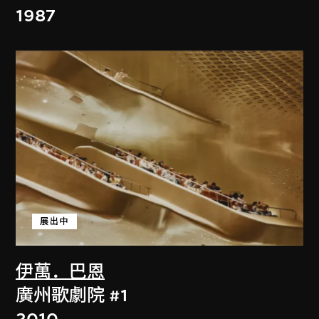
1987
展出中
伊萬．巴恩
廣州歌劇院 #1
2010