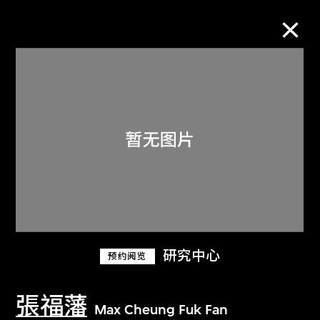
M+藏品
进一步筛选
搜索
关于M+藏品
研究中心
预约阅览
探索世界顶级的二十及二十一世纪视觉
文化藏品。
張福藩
Max Cheung Fuk Fan