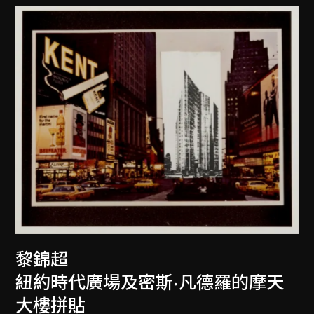
黎錦超
紐約時代廣場及密斯·凡德羅的摩天
大樓拼貼