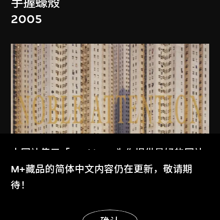
手握蠔殼
2005
本网站使用「Cookies」为你提供最好的网站
体验。
M+藏品的简体中文内容仍在更新，敬请期
了解更多
待！
MAP Office
、
古儒郎
家景
显示更多