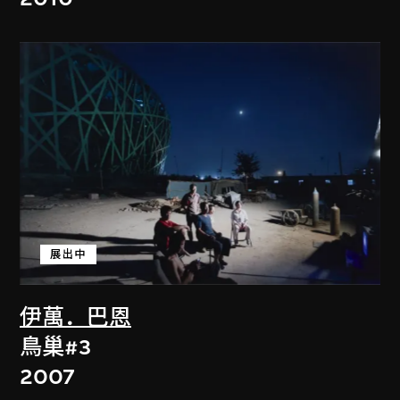
展出中
伊萬．巴恩
鳥巢#3
2007