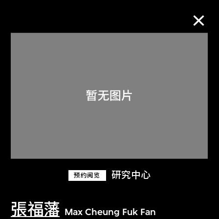
M+藏品
进一步筛选
搜索
关于M+藏品
研究中心
预约阅览
探索世界顶级的二十及二十一世纪视觉
文化藏品。
張福藩
Max Cheung Fuk Fan