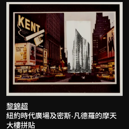
黎錦超
紐約時代廣場及密斯·凡德羅的摩天
大樓拼貼