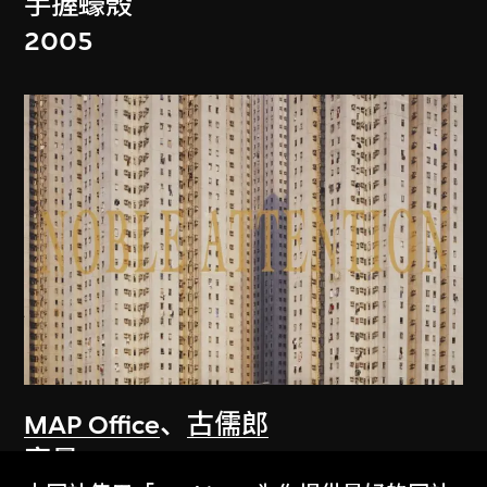
手握蠔殼
2005
MAP Office
、
古儒郎
家景