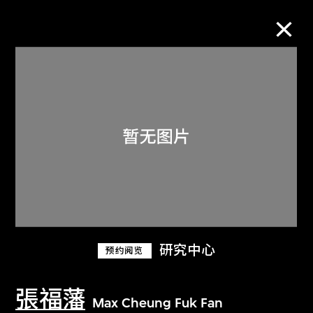
M+藏品
进一步筛选
搜索
关于M+藏品
研究中心
预约阅览
探索世界顶级的二十及二十一世纪视觉
文化藏品。
張福藩
Max Cheung Fuk Fan