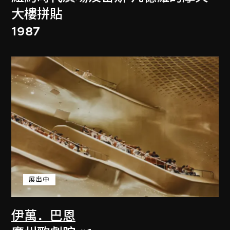
大樓拼貼
1987
展出中
伊萬．巴恩