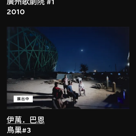
廣州歌劇院 #1
2010
展出中
伊萬．巴恩
鳥巢#3