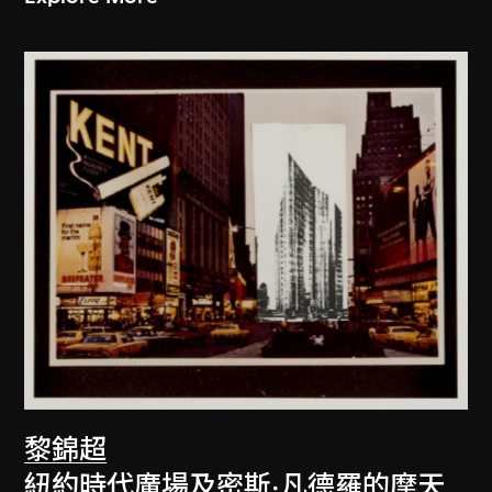
黎錦超
紐約時代廣場及密斯·凡德羅的摩天