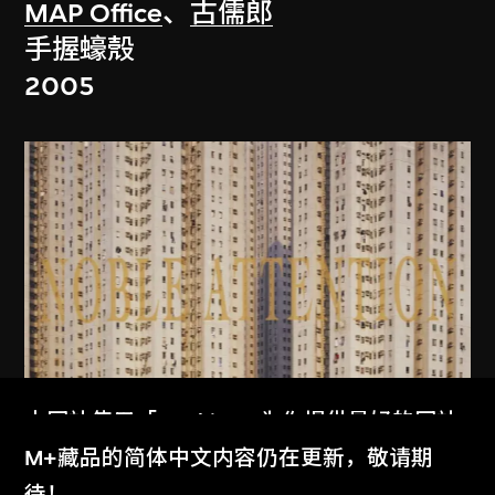
MAP Office
、
古儒郎
手握蠔殼
2005
本网站使用「Cookies」为你提供最好的网站
体验。
M+藏品的简体中文内容仍在更新，敬请期
MAP Office
、
古儒郎
了解更多
待！