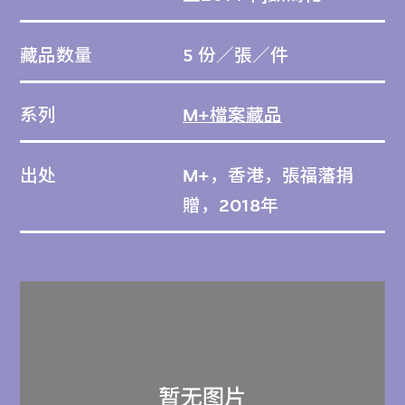
藏品数量
5 份／張／件
系列
M+檔案藏品
出处
M+，香港，張福藩捐
贈，2018年