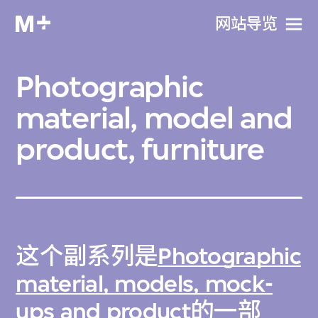
网站导览
Photographic
material, model and
product, furniture
这个副系列是
Photographic
material, models, mock-
ups and product
的一部