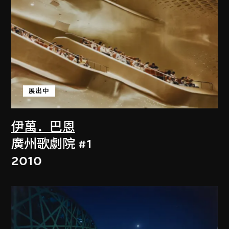
展出中
伊萬．巴恩
廣州歌劇院 #1
2010