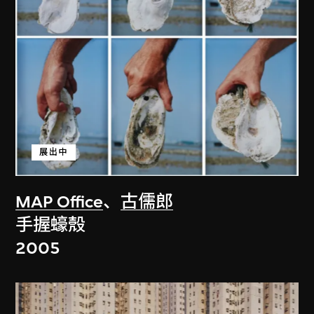
展出中
MAP Office
、
古儒郎
手握蠔殼
2005