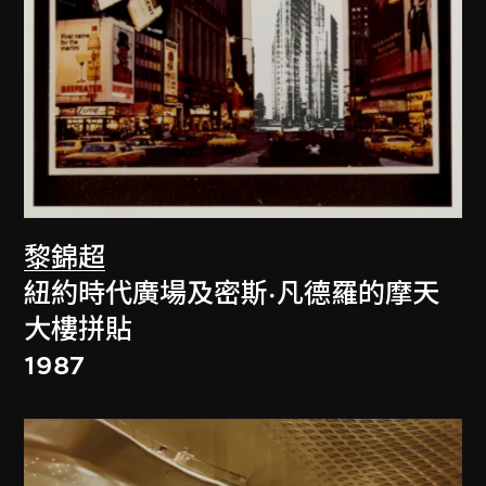
黎錦超
紐約時代廣場及密斯·凡德羅的摩天
大樓拼貼
1987