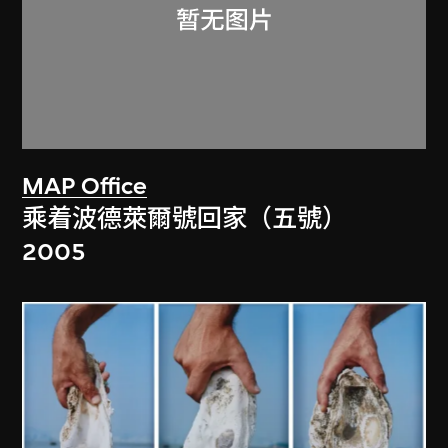
MAP Office
乘着波德萊爾號回家（五號）
2005