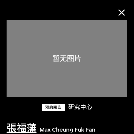
M+藏品
进一步筛选
搜索
关于M+藏品
研究中心
预约阅览
探索世界顶级的二十及二十一世纪视觉
文化藏品。
張福藩
Max Cheung Fuk Fan