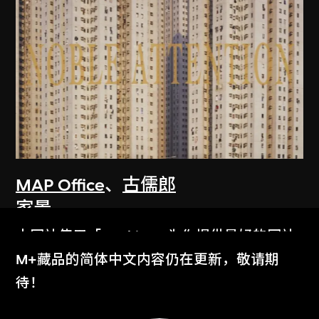
MAP Office
、
古儒郎
家景
2006
本网站使用「Cookies」为你提供最好的网站
体验。
M+藏品的简体中文内容仍在更新，敬请期
了解更多
待！