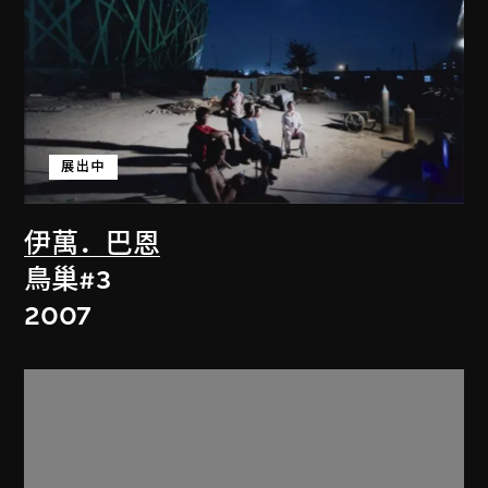
展出中
伊萬．巴恩
鳥巢#3
2007