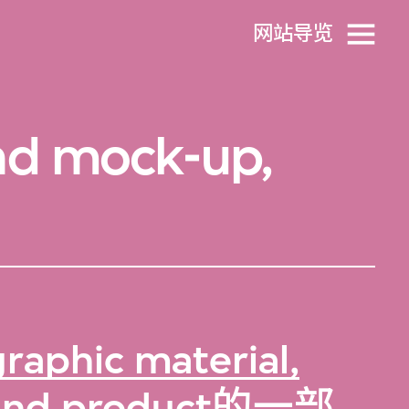
网站导览
nd mock-up,
raphic material,
and product
的一部