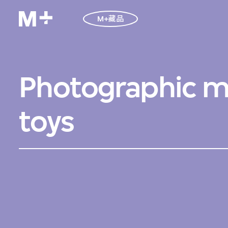
M+藏品
Photographic m
toys