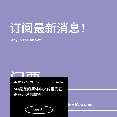
订阅最新消息！
Stay in the know!
门票
Get Tickets
本网站使用「Cookies」为你
提供最好的网站体验。
M+藏品的简体中文内容仍在
M+杂志
了解更多
更新，敬请期待！
M+ Magazine
明白
确认