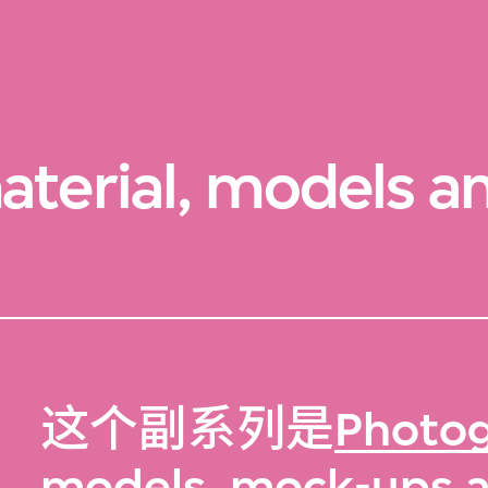
aterial, models a
这个副系列是
Photog
models, mock-ups 