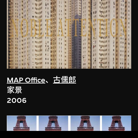
MAP Office
、
古儒郎
家景
2006