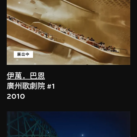
展出中
伊萬．巴恩
廣州歌劇院 #1
2010