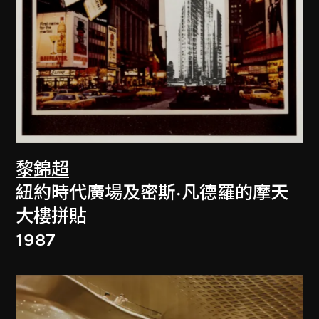
黎錦超
紐約時代廣場及密斯·凡德羅的摩天
大樓拼貼
1987