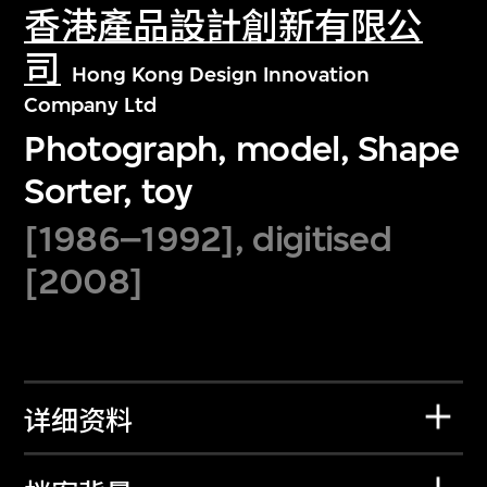
香港產品設計創新有限公
司
Hong Kong Design Innovation
Company Ltd
Photograph, model, Shape
Sorter, toy
[1986–1992], digitised
[2008]
详细资料