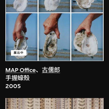
展出中
MAP Office
、
古儒郎
手握蠔殼
2005