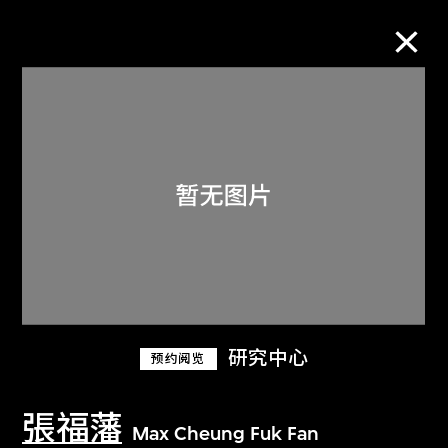
M+藏品
进一步筛选
搜索
关于M+藏品
研究中心
预约阅览
探索世界顶级的二十及二十一世纪视觉
文化藏品。
張福藩
Max Cheung Fuk Fan