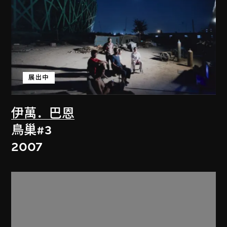
展出中
伊萬．巴恩
鳥巢#3
2007