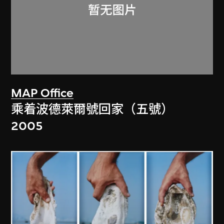
MAP Office
乘着波德萊爾號回家（五號）
2005