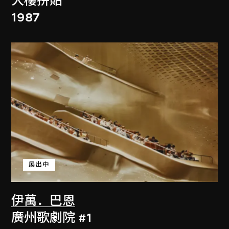
大樓拼貼
1987
展出中
伊萬．巴恩
廣州歌劇院 #1