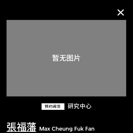
M+藏品
进一步筛选
搜索
关于M+藏品
研究中心
预约阅览
探索世界顶级的二十及二十一世纪视觉
文化藏品。
張福藩
Max Cheung Fuk Fan