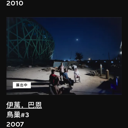
2010
展出中
伊萬．巴恩
鳥巢#3
2007