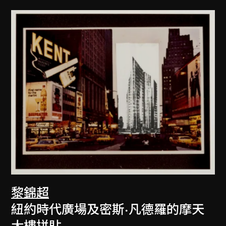
黎錦超
紐約時代廣場及密斯·凡德羅的摩天