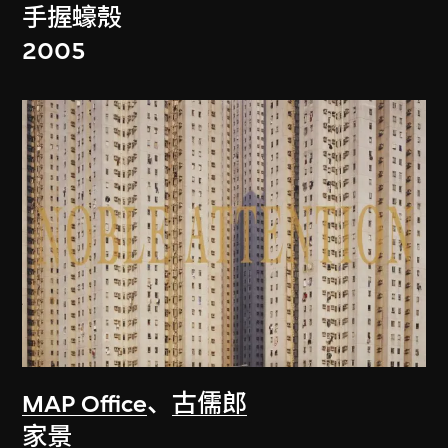
手握蠔殼
2005
MAP Office
、
古儒郎
家景