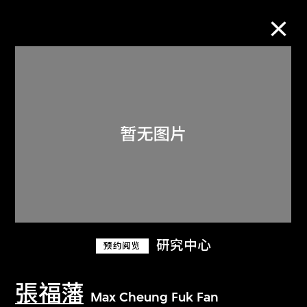
M+藏品
进一步筛选
搜索
关于M+藏品
研究中心
预约阅览
探索世界顶级的二十及二十一世纪视觉
文化藏品。
張福藩
Max Cheung Fuk Fan