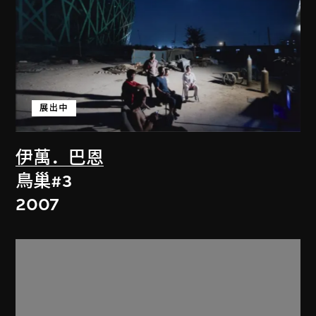
展出中
伊萬．巴恩
鳥巢#3
2007