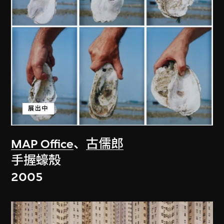
展出中
MAP Office
、
古儒郎
手握蠔殼
2005