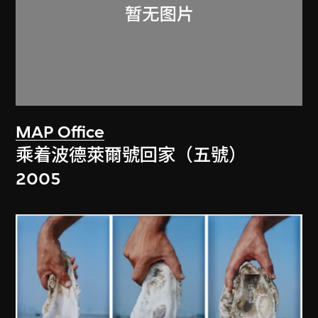
MAP Office
乘着波德萊爾號回家（五號）
2005