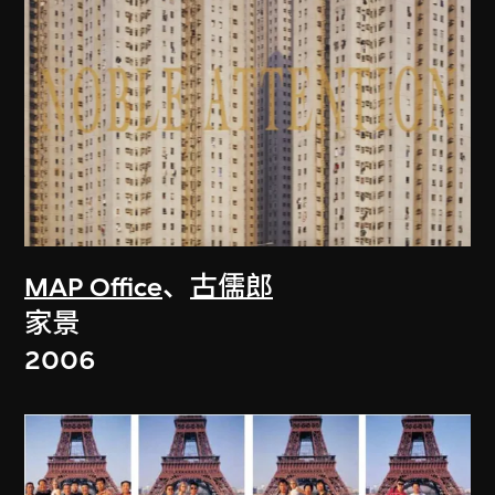
MAP Office
、
古儒郎
家景
2006