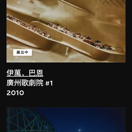
展出中
伊萬．巴恩
廣州歌劇院 #1
2010