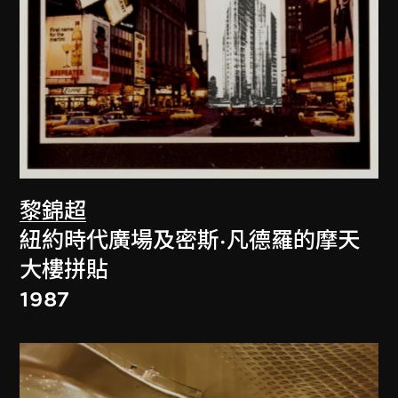
黎錦超
紐約時代廣場及密斯·凡德羅的摩天
大樓拼貼
1987