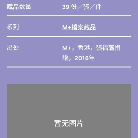
藏品数量
39 份／張／件
系列
M+檔案藏品
出处
M+，香港，張福藩捐
贈，2018年