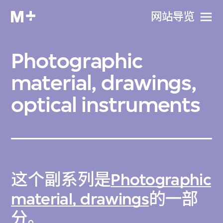
网站导览
Photographic
material, drawings,
optical instruments
这个副系列是
Photographic
material, drawings
的一部
分。