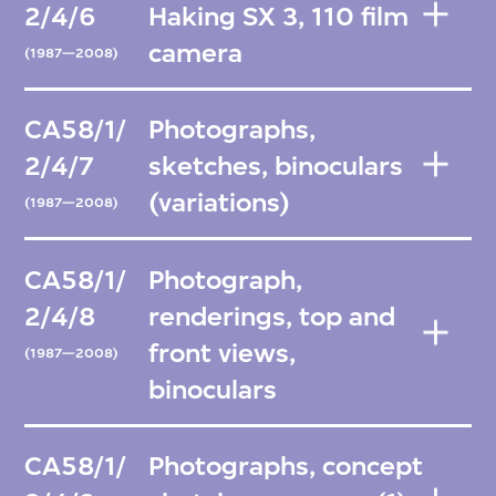
2/4/6
Haking SX 3, 110 film
camera
(1987—2008)
CA58/1/
Photographs,
2/4/7
sketches, binoculars
(variations)
(1987—2008)
CA58/1/
Photograph,
2/4/8
renderings, top and
front views,
(1987—2008)
binoculars
CA58/1/
Photographs, concept