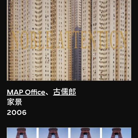
MAP Office
、
古儒郎
家景
2006