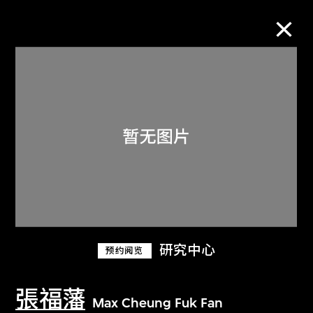
M+藏品
进一步筛选
搜索
关于M+藏品
研究中心
预约阅览
探索世界顶级的二十及二十一世纪视觉
文化藏品。
張福藩
Max Cheung Fuk Fan