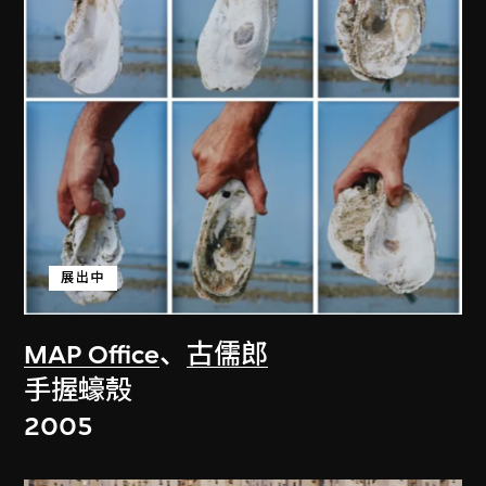
展出中
MAP Office
、
古儒郎
手握蠔殼
2005