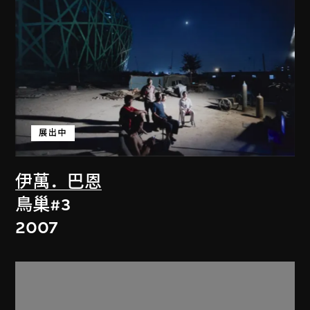
展出中
伊萬．巴恩
鳥巢#3
2007