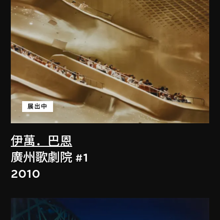
展出中
伊萬．巴恩
廣州歌劇院 #1
2010