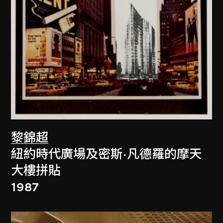
黎錦超
紐約時代廣場及密斯·凡德羅的摩天
大樓拼貼
1987