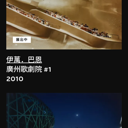
展出中
伊萬．巴恩
廣州歌劇院 #1
2010