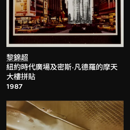
黎錦超
紐約時代廣場及密斯·凡德羅的摩天
大樓拼貼
1987