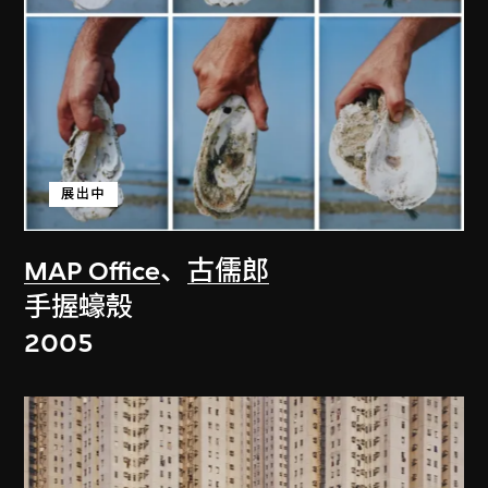
展出中
MAP Office
、
古儒郎
手握蠔殼
2005