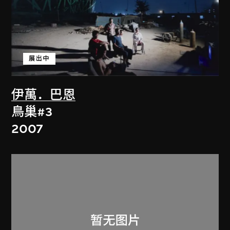
展出中
伊萬．巴恩
鳥巢#3
2007