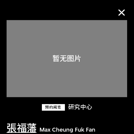
M+藏品
进一步筛选
搜索
关于M+藏品
研究中心
预约阅览
探索世界顶级的二十及二十一世纪视觉
文化藏品。
張福藩
Max Cheung Fuk Fan