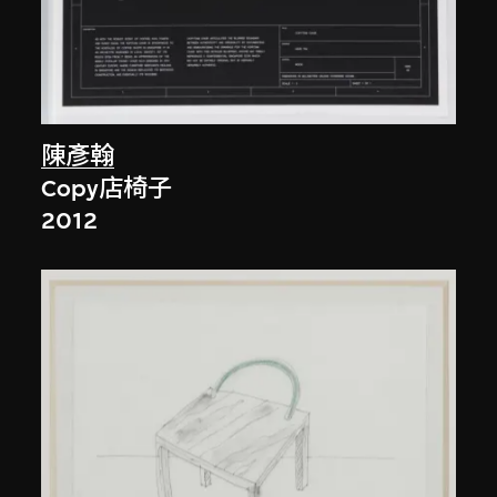
陳彥翰
Copy店椅子
2012