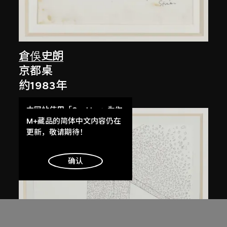
倉俁史朗
京都桌
約1983年
本网站使用「Cookies」为你
提供最好的网站体验。
M+藏品的简体中文内容仍在
了解更多
更新，敬请期待！
明白
确认