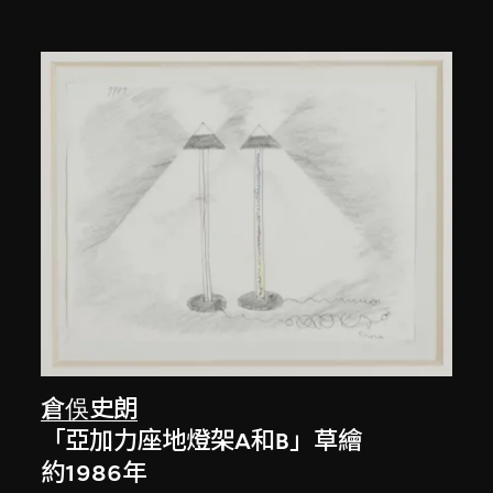
倉俁史朗
「亞加力座地燈架A和B」草繪
約1986年