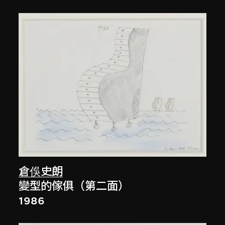
倉俁史朗
變型的傢俱（第二面）
1986