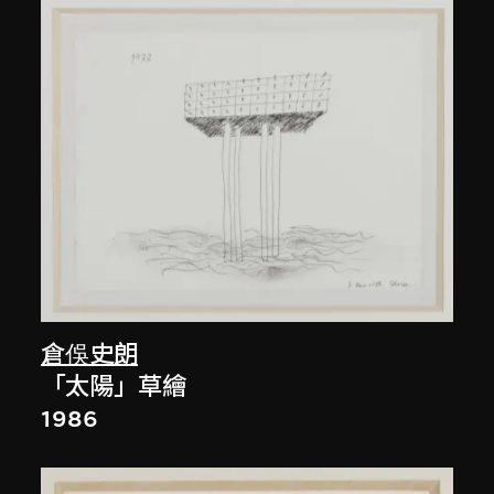
倉俁史朗
「太陽」草繪
1986