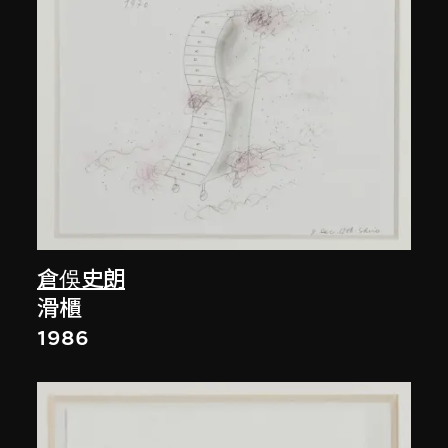
倉俁史朗
滑櫃
1986