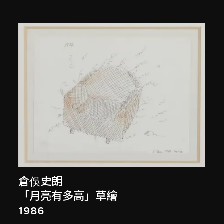
倉俁史朗
「月亮有多高」草繪
1986