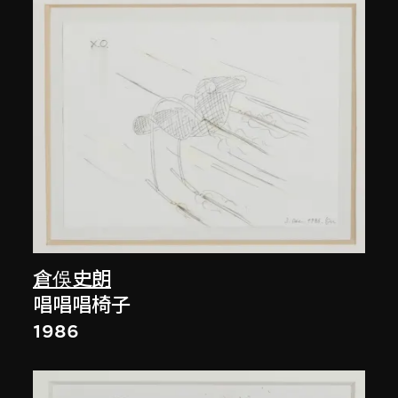
倉俁史朗
唱唱唱椅子
1986