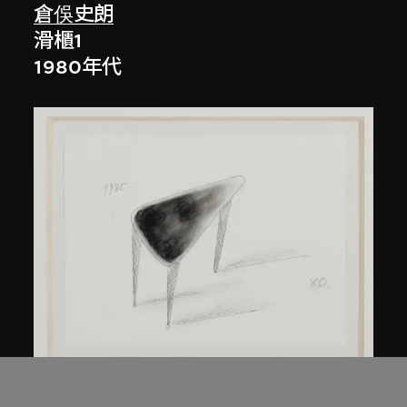
倉俁史朗
滑櫃1
1980年代
倉俁史朗