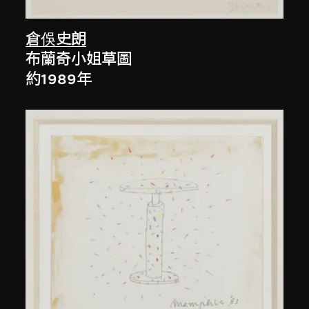
倉俁史朗
布蘭奇小姐草圖
約1989年