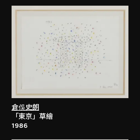
倉俁史朗
「東京」草繪
1986