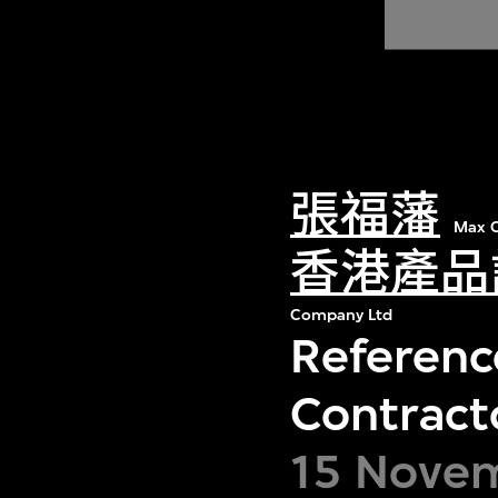
張福藩
Max C
香港產品
Company Ltd
Referenc
Contract
15 Nove