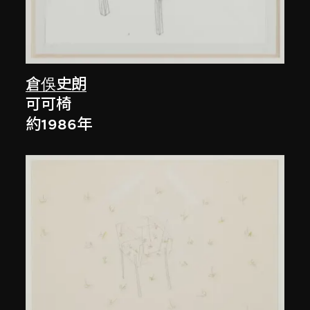
倉俁史朗
可可椅
約1986年