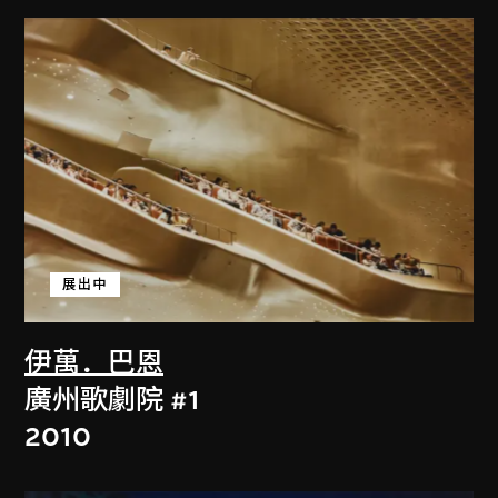
展出中
伊萬．巴恩
廣州歌劇院 #1
2010