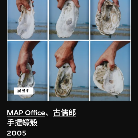
展出中
MAP Office
、
古儒郎
手握蠔殼
2005