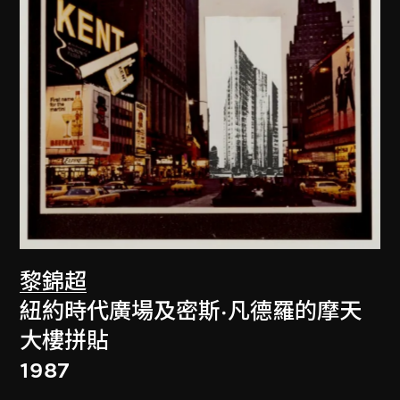
黎錦超
紐約時代廣場及密斯·凡德羅的摩天
大樓拼貼
1987