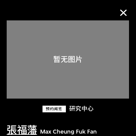
M+藏品
进一步筛选
搜索
关于M+藏品
研究中心
预约阅览
探索世界顶级的二十及二十一世纪视觉
文化藏品。
張福藩
Max Cheung Fuk Fan