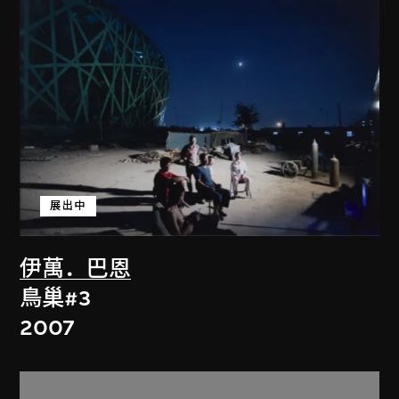
展出中
伊萬．巴恩
鳥巢#3
2007