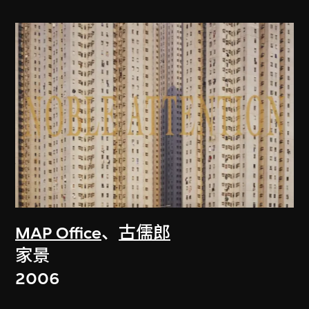
MAP Office
、
古儒郎
家景
2006