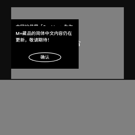
本网站使用「Cookies」为你
提供最好的网站体验。
M+藏品的简体中文内容仍在
了解更多
更新，敬请期待！
明白
确认
呂西安．埃爾韋
勒．柯比意於印度昌迪加爾秘書處作
畫
1955