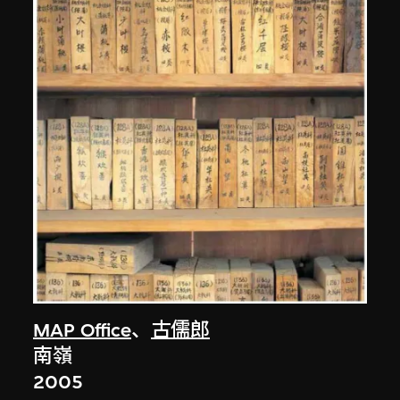
MAP Office
、
古儒郎
南嶺
2005