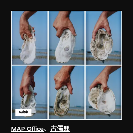
展出中
MAP Office
、
古儒郎