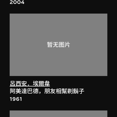
2004
呂西安．埃爾韋
阿美達巴德，朋友相幫剃鬍子
1961