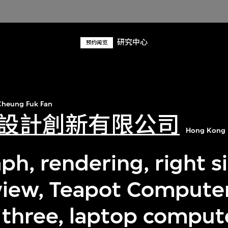
研究中心
预约阅览
heung Fuk Fan
設計創新有限公司
Hong Kong 
ph, rendering, right s
 view, Teapot Computer
 three, laptop comput