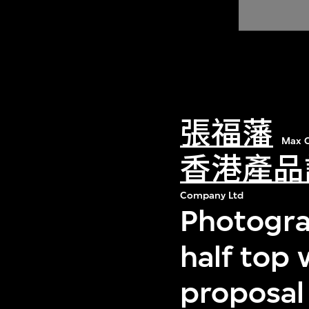
張福藩
Max C
香港產品
Company Ltd
Photogra
half top
proposal