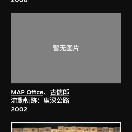
2006
MAP Office
、
古儒郎
流動軌跡：廣深公路
2002