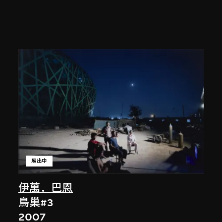
展出中
伊萬．巴恩
鳥巢#3
2007