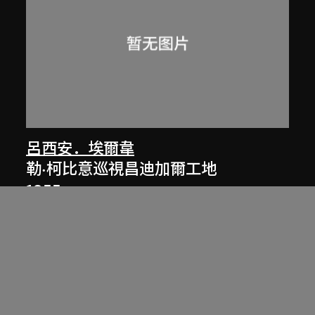
呂西安．埃爾韋
勒·柯比意巡視昌迪加爾工地
1955