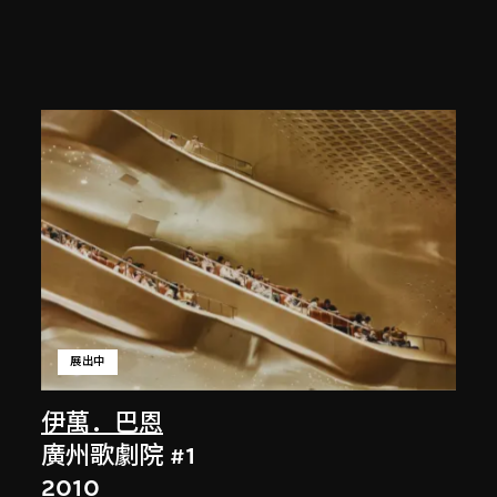
展出中
伊萬．巴恩
廣州歌劇院 #1
2010