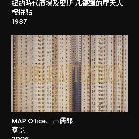
紐約時代廣場及密斯·凡德羅的摩天大
樓拼貼
1987
MAP Office
、
古儒郎
家景