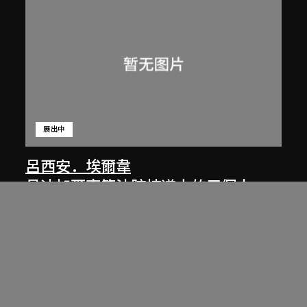
展出中
呂西安．埃爾韋
昌迪加爾高等法院坡道上的三個人
1955