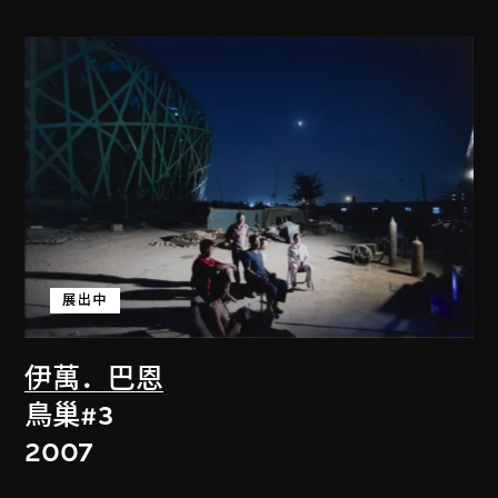
展出中
伊萬．巴恩
鳥巢#3
2007