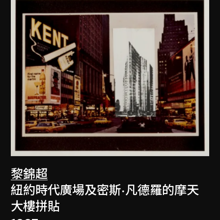
黎錦超
紐約時代廣場及密斯·凡德羅的摩天
大樓拼貼