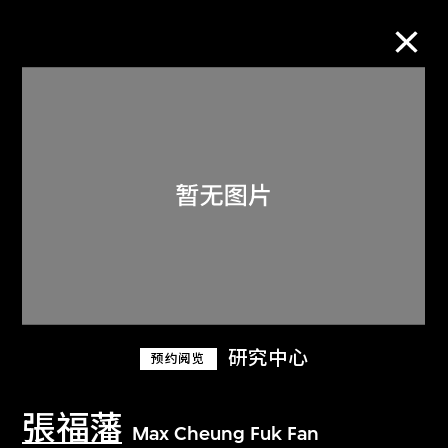
M+藏品
进一步筛选
搜索
关于M+藏品
研究中心
预约阅览
探索世界顶级的二十及二十一世纪视觉
文化藏品。
張福藩
Max Cheung Fuk Fan