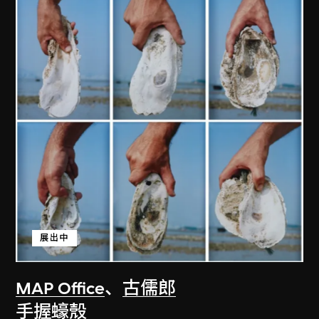
展出中
MAP Office
、
古儒郎
手握蠔殼