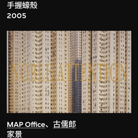
手握蠔殼
2005
MAP Office
、
古儒郎
家景