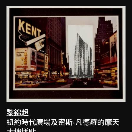
黎錦超
紐約時代廣場及密斯·凡德羅的摩天