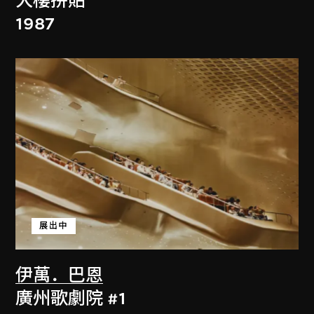
大樓拼貼
1987
展出中
伊萬．巴恩
廣州歌劇院 #1