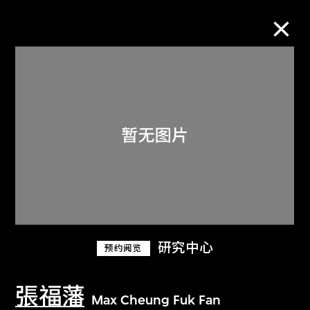
M+藏品
进一步筛选
搜索
关于M+藏品
研究中心
预约阅览
探索世界顶级的二十及二十一世纪视觉
文化藏品。
張福藩
Max Cheung Fuk Fan