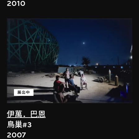
2010
展出中
伊萬．巴恩
鳥巢#3
2007