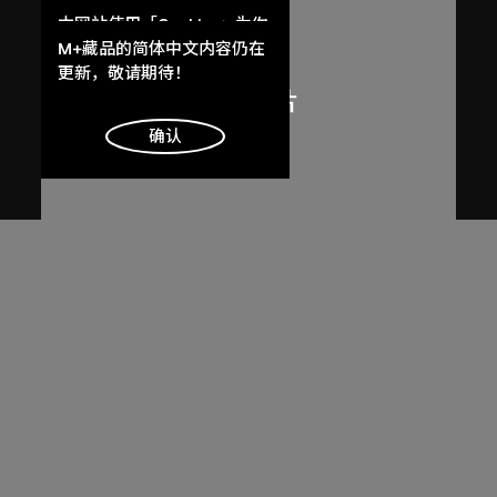
本网站使用「Cookies」为你
提供最好的网站体验。
M+藏品的简体中文内容仍在
了解更多
更新，敬请期待！
明白
确认
呂西安．埃爾韋
勒．柯比意於印度昌迪加爾秘書處作
畫
1955