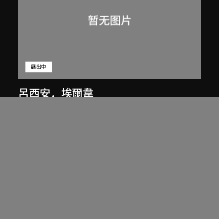
展出中
呂西安．埃爾韋
昌迪加爾高等法院坡道上的三個人
1955