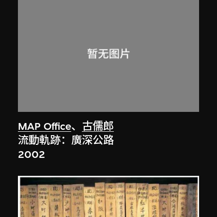
MAP Office
、
古儒郎
流動軌跡：廣深公路
2002