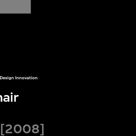
Design Innovation
hair
 [2008]