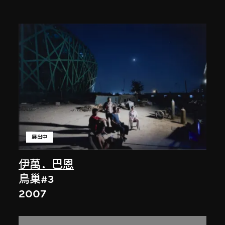
展出中
伊萬．巴恩
鳥巢#3
2007