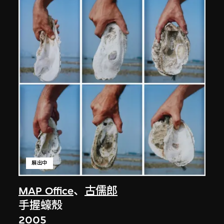
展出中
MAP Office
、
古儒郎
手握蠔殼
2005