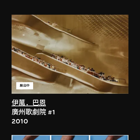
展出中
伊萬．巴恩
廣州歌劇院 #1
2010