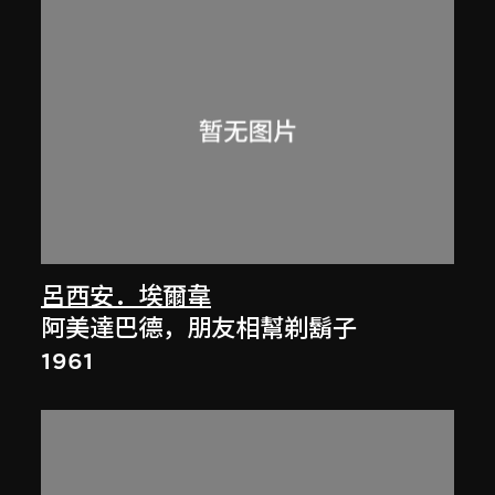
呂西安．埃爾韋
阿美達巴德，朋友相幫剃鬍子
1961