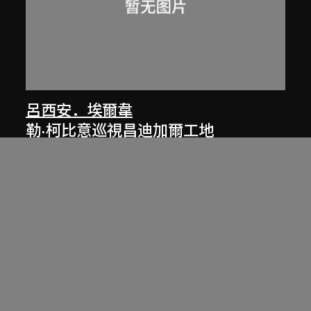
呂西安．埃爾韋
勒·柯比意巡視昌迪加爾工地
1955