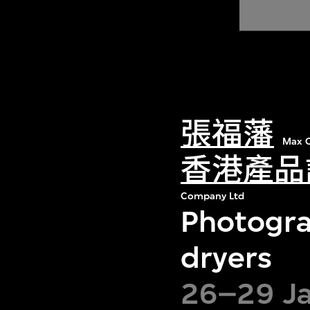
張福藩
Max C
香港產品
Company Ltd
Photograp
dryers
26–29 Ja