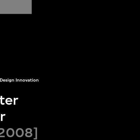
Design Innovation
ter
r
[2008]