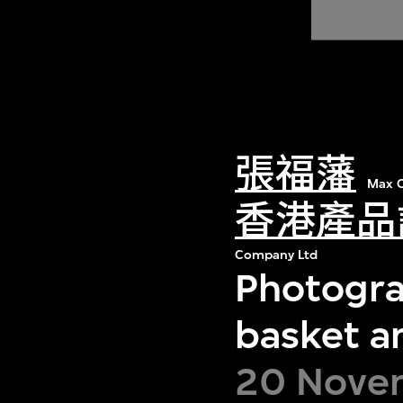
張福藩
Max C
香港產品
Company Ltd
Photograp
basket a
20 Novem