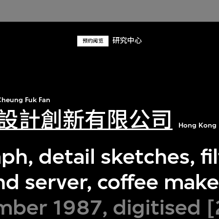
研究中心
预约阅览
heung Fuk Fan
設計創新有限公司
Hong Kong 
h, detail sketches, fil
nd server, coffee make
ber 1987, digitised 