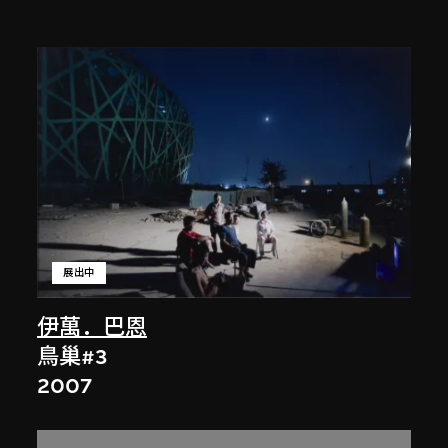
展出中
伊萬．巴恩
鳥巢#3
2007