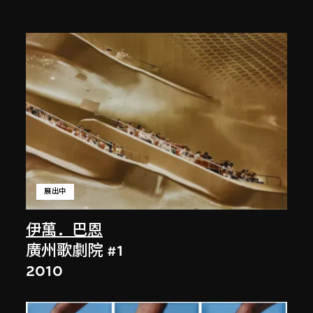
展出中
伊萬．巴恩
廣州歌劇院 #1
2010