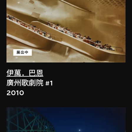
展出中
伊萬．巴恩
廣州歌劇院 #1
2010