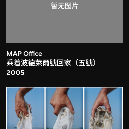
MAP Office
乘着波德萊爾號回家（五號）
2005