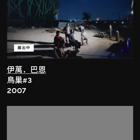
展出中
伊萬．巴恩
鳥巢#3
2007