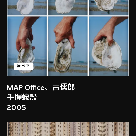
展出中
MAP Office
、
古儒郎
手握蠔殼
2005