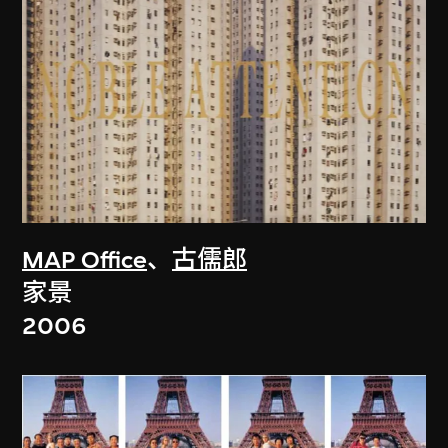
MAP Office
、
古儒郎
家景
2006