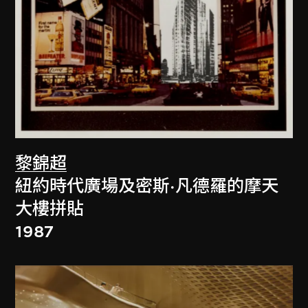
黎錦超
紐約時代廣場及密斯·凡德羅的摩天
大樓拼貼
1987