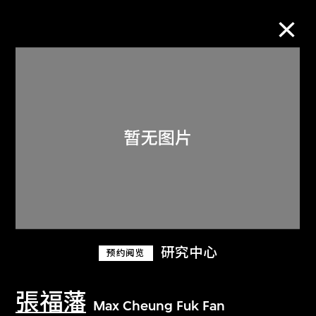
M+藏品
进一步筛选
搜索
关于M+藏品
研究中心
预约阅览
探索世界顶级的二十及二十一世纪视觉
文化藏品。
張福藩
Max Cheung Fuk Fan