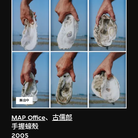
展出中
MAP Office
、
古儒郎
手握蠔殼
2005