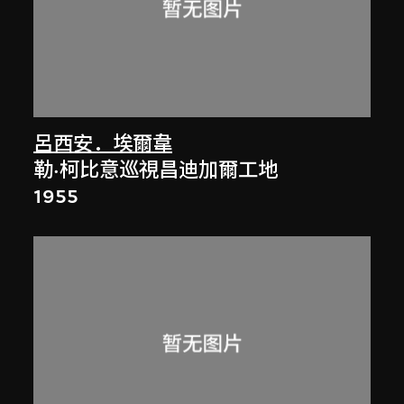
呂西安．埃爾韋
勒·柯比意巡視昌迪加爾工地
1955