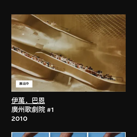
展出中
伊萬．巴恩
廣州歌劇院 #1
2010