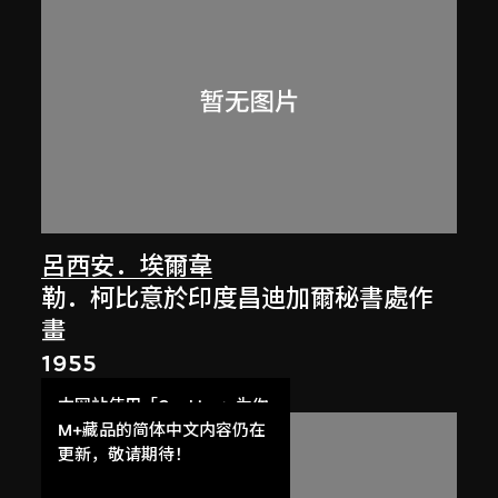
呂西安．埃爾韋
勒．柯比意於印度昌迪加爾秘書處作
畫
1955
本网站使用「Cookies」为你
提供最好的网站体验。
M+藏品的简体中文内容仍在
了解更多
更新，敬请期待！