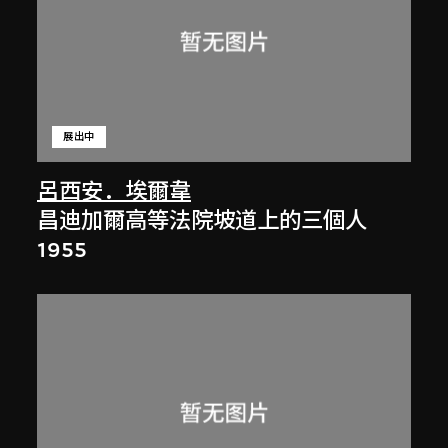
展出中
呂西安．埃爾韋
昌迪加爾高等法院坡道上的三個人
1955