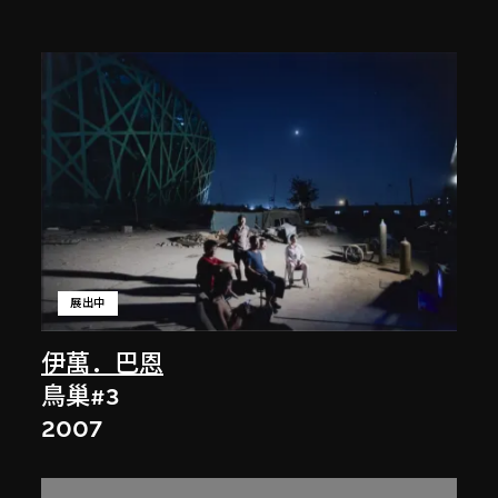
展出中
伊萬．巴恩
鳥巢#3
2007