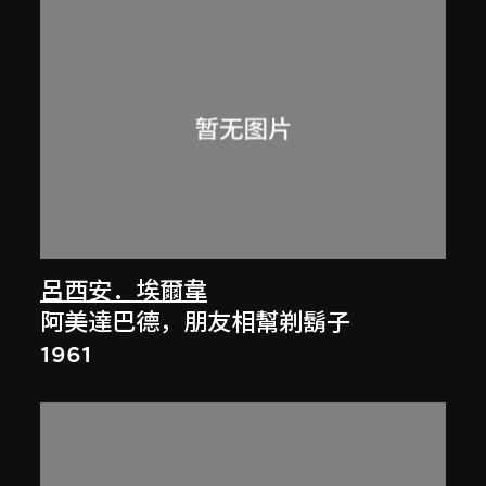
呂西安．埃爾韋
阿美達巴德，朋友相幫剃鬍子
1961