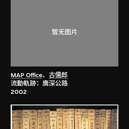
MAP Office
、
古儒郎
流動軌跡：廣深公路
2002