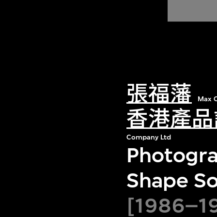
張福藩
Max C
香港產品
Company Ltd
Photogra
Shape Sor
[1986–19