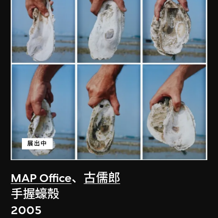
展出中
MAP Office
、
古儒郎
手握蠔殼
2005