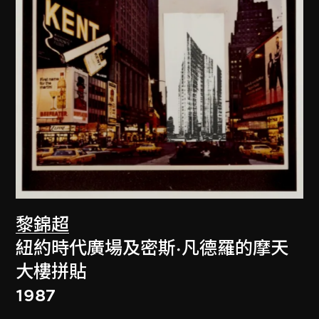
黎錦超
紐約時代廣場及密斯·凡德羅的摩天
大樓拼貼
1987