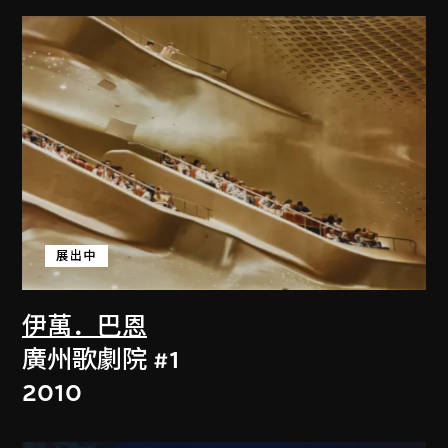
展出中
伊萬．巴恩
廣州歌劇院 #1
2010