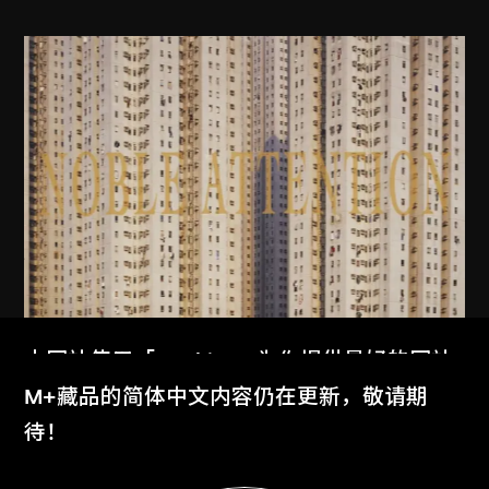
本网站使用「Cookies」为你提供最好的网站
MAP Office
、
古儒郎
体验。
M+藏品的简体中文内容仍在更新，敬请期
家景
了解更多
待！
2006