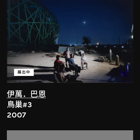
展出中
伊萬．巴恩
鳥巢#3
2007