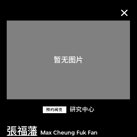
M+藏品
进一步筛选
搜索
关于M+藏品
研究中心
预约阅览
探索世界顶级的二十及二十一世纪视觉
文化藏品。
張福藩
Max Cheung Fuk Fan