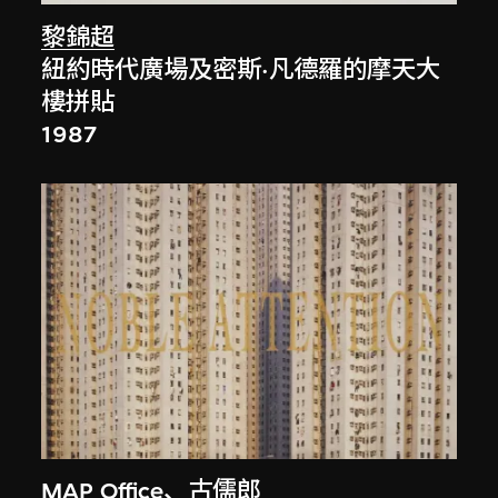
黎錦超
紐約時代廣場及密斯·凡德羅的摩天大
樓拼貼
1987
MAP Office
、
古儒郎