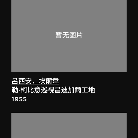
呂西安．埃爾韋
勒·柯比意巡視昌迪加爾工地
1955