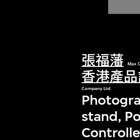
張福藩
Max C
香港產品
Company Ltd
Photograp
stand, P
Controll