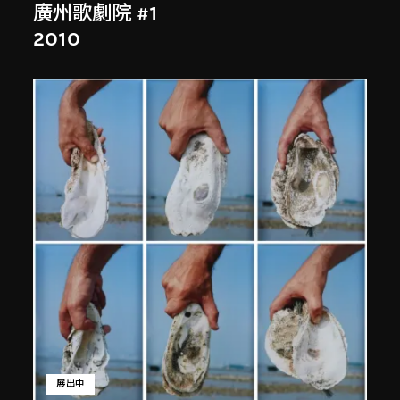
廣州歌劇院 #1
2010
展出中