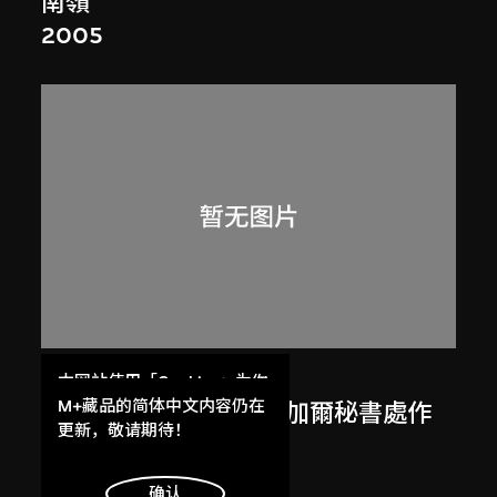
南嶺
2005
呂西安．埃爾韋
本网站使用「Cookies」为你
提供最好的网站体验。
M+藏品的简体中文内容仍在
勒．柯比意於印度昌迪加爾秘書處作
了解更多
更新，敬请期待！
畫
1955
明白
确认