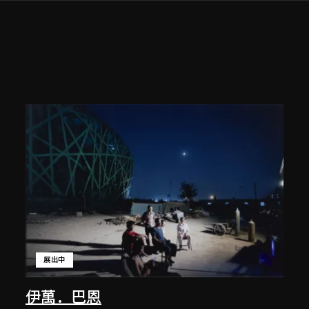
展出中
伊萬．巴恩