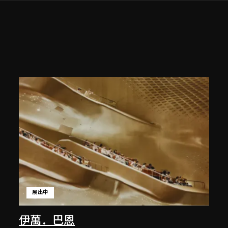
展出中
伊萬．巴恩