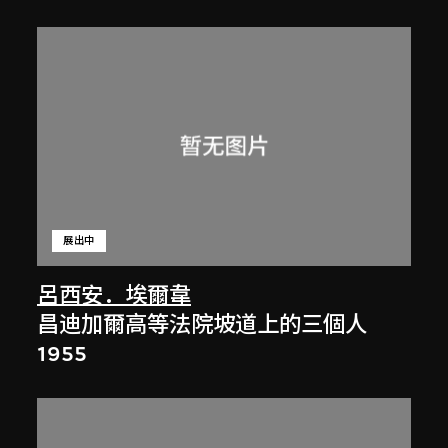
展出中
呂西安．埃爾韋
昌迪加爾高等法院坡道上的三個人
1955