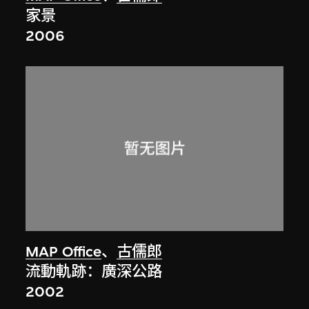
家景
2006
MAP Office
、
古儒郎
流動軌跡：廣深公路
2002