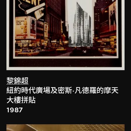
黎錦超
紐約時代廣場及密斯·凡德羅的摩天
大樓拼貼
1987