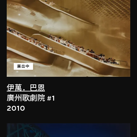
展出中
伊萬．巴恩
廣州歌劇院 #1
2010