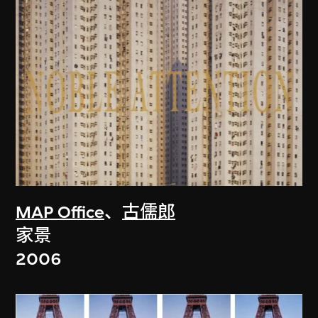
MAP Office
、
古儒郎
家景
2006