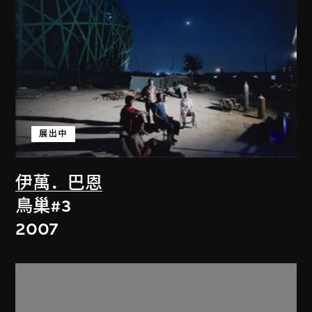
展出中
伊萬．巴恩
鳥巢#3
2007