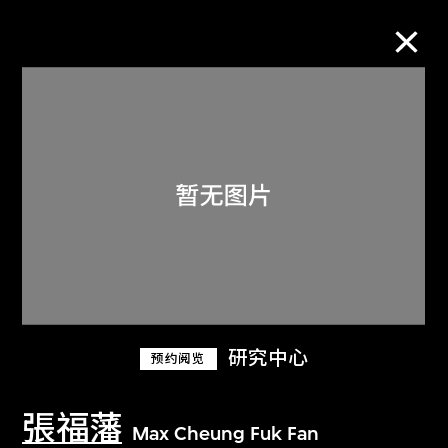
M+藏品
进一步筛选
搜索
关于M+藏品
研究中心
预约阅览
探索世界顶级的二十及二十一世纪视觉
文化藏品。
張福藩
Max Cheung Fuk Fan