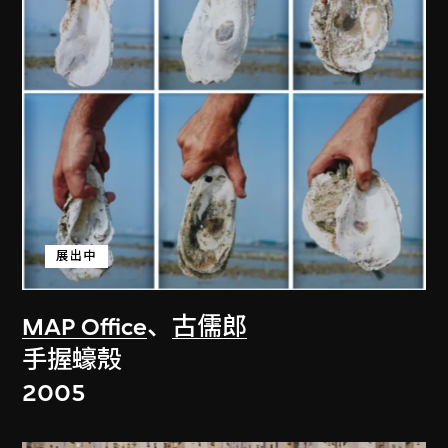
展出中
MAP Office
、
古儒郎
手握蠔殼
2005