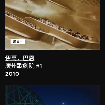
展出中
伊萬．巴恩
廣州歌劇院 #1
2010