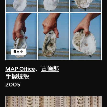
展出中
MAP Office
、
古儒郎
手握蠔殼
2005