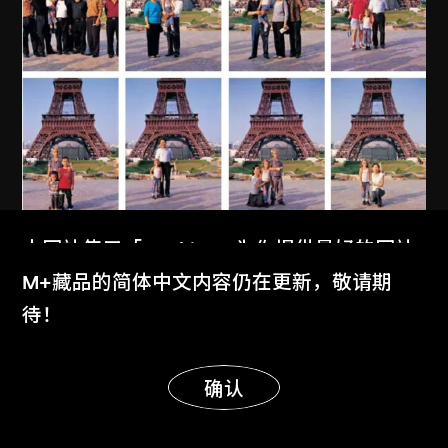
本网站使用「Cookies」为你提供最好的网站
体验。
M+藏品的简体中文内容仍在更新，敬请期
了解更多
待！
显示更多
明白
确认
MAP Office
、
古儒郎
我的中國家庭