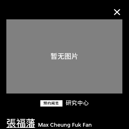
M+藏品
进一步筛选
搜索
关于M+藏品
研究中心
预约阅览
探索世界顶级的二十及二十一世纪视觉
文化藏品。
張福藩
Max Cheung Fuk Fan