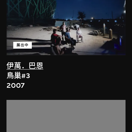
展出中
伊萬．巴恩
鳥巢#3
2007