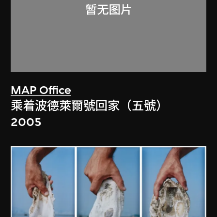
MAP Office
乘着波德萊爾號回家（五號）
2005