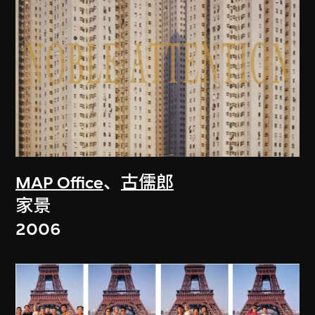
MAP Office
、
古儒郎
家景
2006