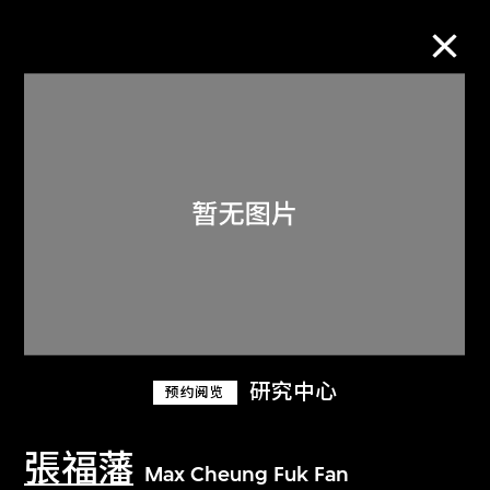
M+藏品
进一步筛选
搜索
关于M+藏品
研究中心
预约阅览
探索世界顶级的二十及二十一世纪视觉
文化藏品。
張福藩
Max Cheung Fuk Fan