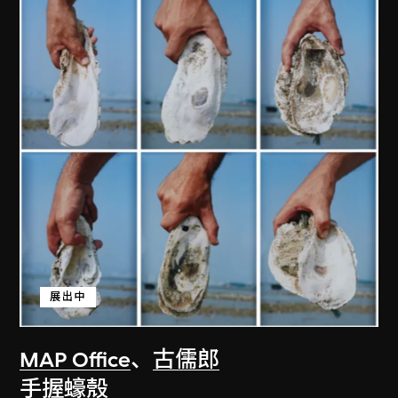
展出中
MAP Office
、
古儒郎
手握蠔殼