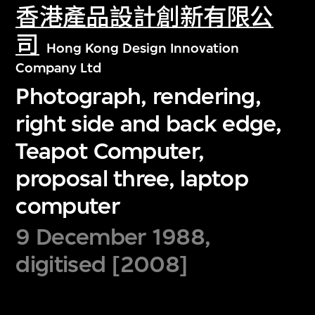
香港產品設計創新有限公
司
Hong Kong Design Innovation
Company Ltd
Photograph, rendering,
right side and back edge,
Teapot Computer,
proposal three, laptop
computer
9 December 1988,
digitised [2008]