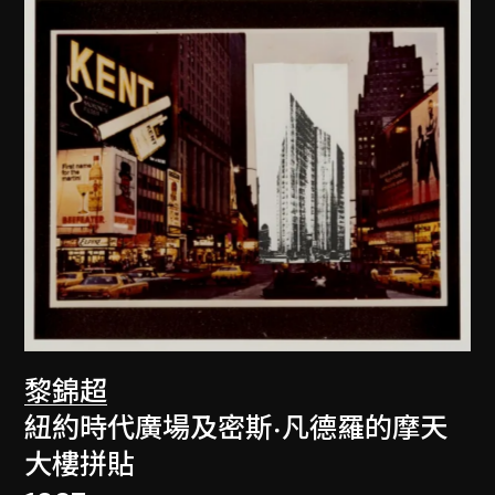
黎錦超
紐約時代廣場及密斯·凡德羅的摩天
大樓拼貼