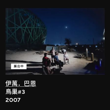
展出中
伊萬．巴恩
鳥巢#3
2007