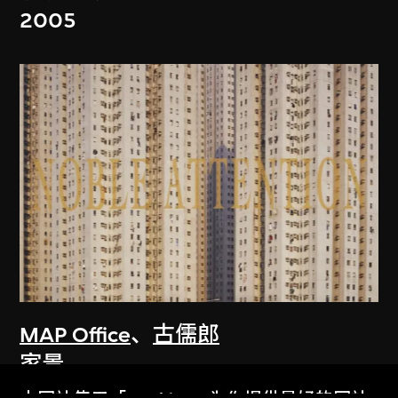
2005
MAP Office
、
古儒郎
家景
2006