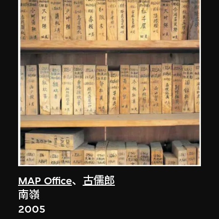
MAP Office
、
古儒郎
南嶺
2005