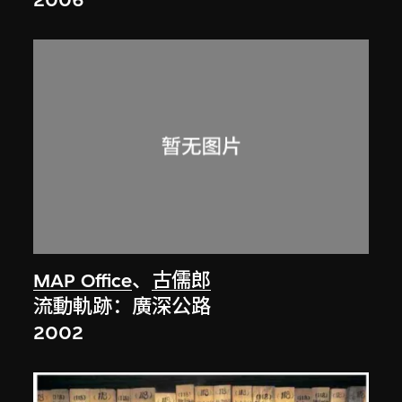
2006
MAP Office
、
古儒郎
流動軌跡：廣深公路
2002