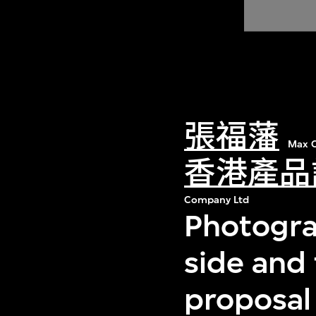
張福藩
Max C
香港產品
Company Ltd
Photogra
side and
proposal