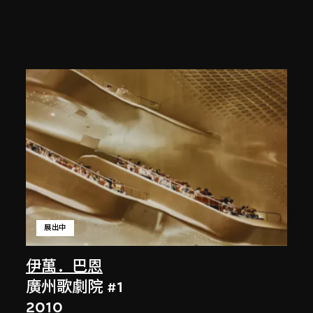
展出中
伊萬．巴恩
廣州歌劇院 #1
2010