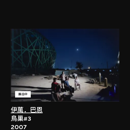
展出中
伊萬．巴恩
鳥巢#3
2007