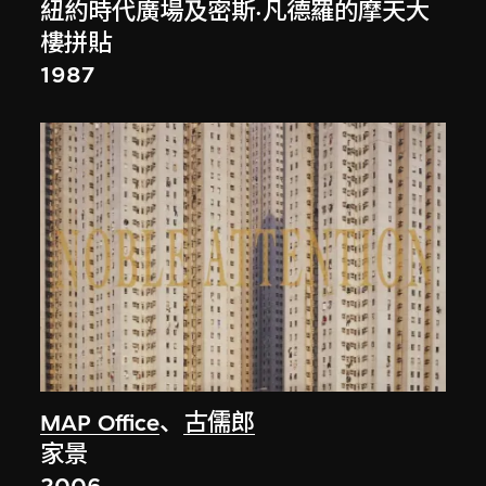
紐約時代廣場及密斯·凡德羅的摩天大
樓拼貼
1987
MAP Office
、
古儒郎
家景