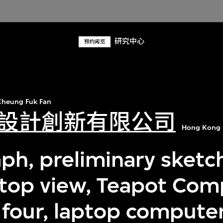
研究中心
预约阅览
heung Fuk Fan
設計創新有限公司
Hong Kong 
ph, preliminary sketch
 top view, Teapot Com
 four, laptop compute