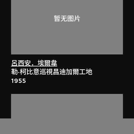
呂西安．埃爾韋
勒·柯比意巡視昌迪加爾工地
1955