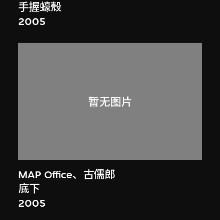
手握蠔殼
2005
MAP Office
、
古儒郎
底下
2005