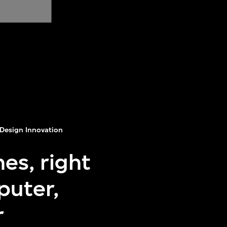
Design Innovation
es, right
puter,
r