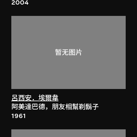
2004
呂西安．埃爾韋
阿美達巴德，朋友相幫剃鬍子
1961