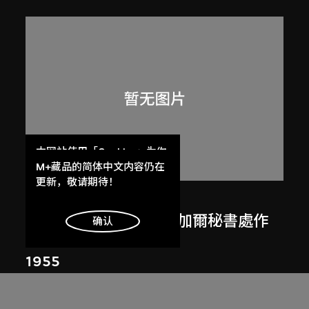
本网站使用「Cookies」为你
提供最好的网站体验。
M+藏品的简体中文内容仍在
了解更多
更新，敬请期待！
呂西安．埃爾韋
勒．柯比意於印度昌迪加爾秘書處作
明白
确认
畫
1955