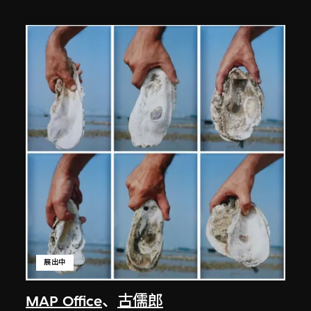
展出中
MAP Office
、
古儒郎