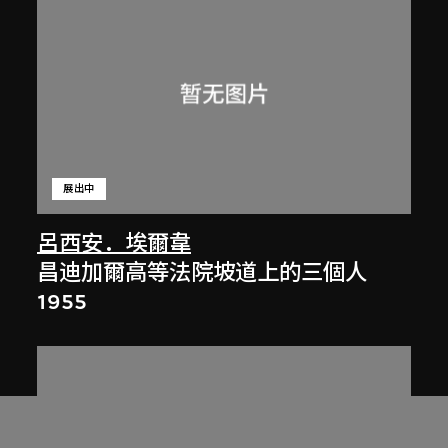
展出中
呂西安．埃爾韋
昌迪加爾高等法院坡道上的三個人
1955