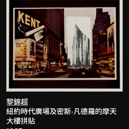
黎錦超
紐約時代廣場及密斯·凡德羅的摩天
大樓拼貼