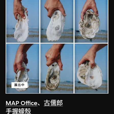
展出中
MAP Office
、
古儒郎
手握蠔殼