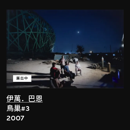
展出中
伊萬．巴恩
鳥巢#3
2007