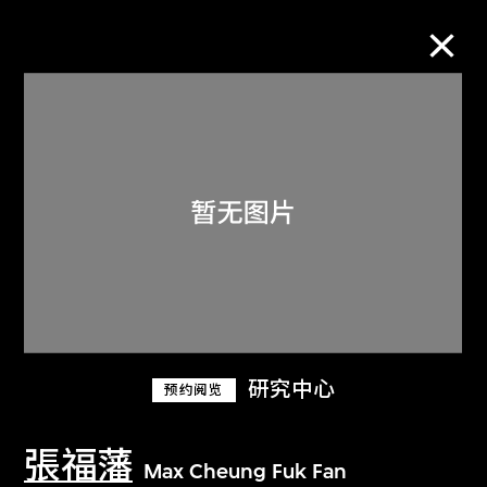
M+藏品
进一步筛选
搜索
关于M+藏品
研究中心
预约阅览
探索世界顶级的二十及二十一世纪视觉
文化藏品。
張福藩
Max Cheung Fuk Fan