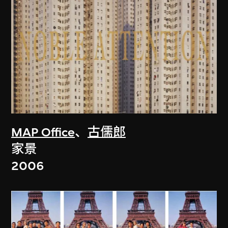
MAP Office
、
古儒郎
家景
2006