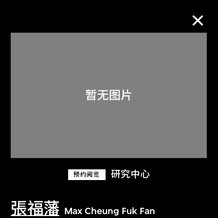
M+藏品
进一步筛选
搜索
关于M+藏品
研究中心
预约阅览
探索世界顶级的二十及二十一世纪视觉
文化藏品。
張福藩
Max Cheung Fuk Fan