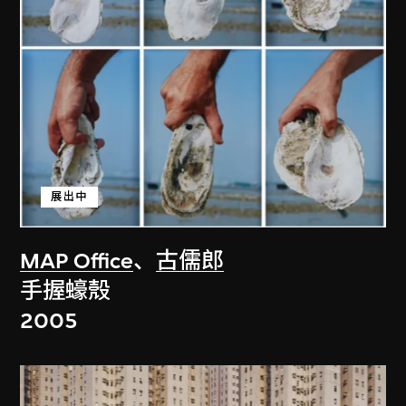
展出中
MAP Office
、
古儒郎
手握蠔殼
2005