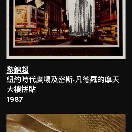
黎錦超
紐約時代廣場及密斯·凡德羅的摩天
大樓拼貼
1987