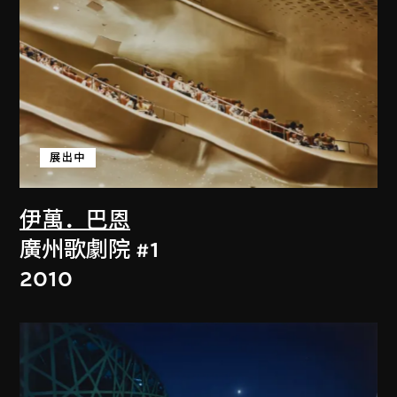
展出中
伊萬．巴恩
廣州歌劇院 #1
2010