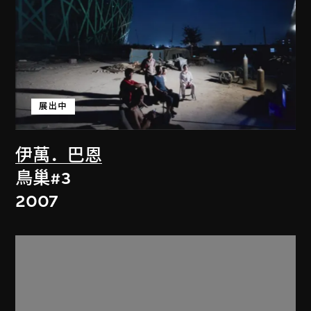
展出中
伊萬．巴恩
鳥巢#3
2007