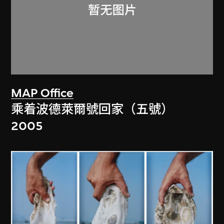
MAP Office
乘着波德萊爾號回家（五號）
2005