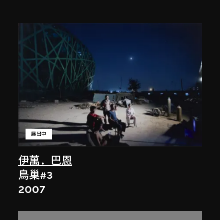
展出中
伊萬．巴恩
鳥巢#3
2007