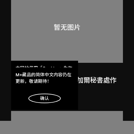
本网站使用「Cookies」为你
呂西安．埃爾韋
提供最好的网站体验。
M+藏品的简体中文内容仍在
勒．柯比意於印度昌迪加爾秘書處作
了解更多
更新，敬请期待！
畫
1955
明白
确认