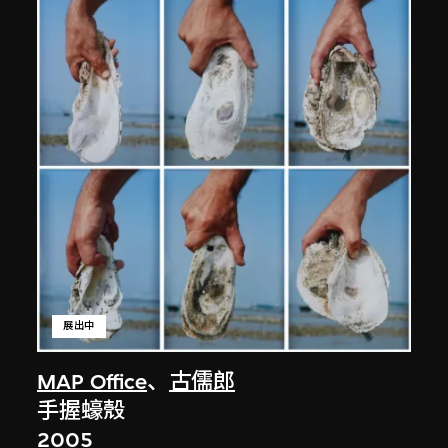
展出中
MAP Office
、
古儒郎
手握蠔殼
2005