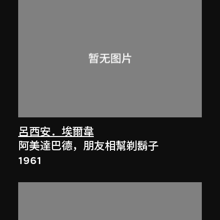
呂西安．埃爾韋
阿美達巴德，朋友相幫剃鬍子
1961