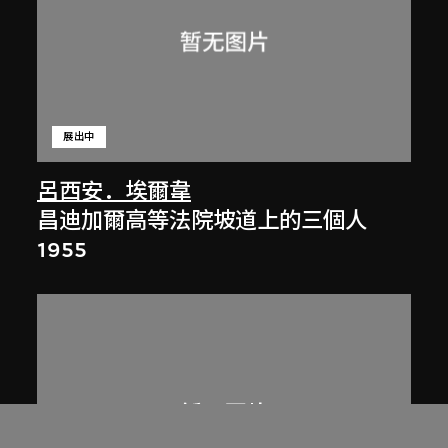
展出中
呂西安．埃爾韋
昌迪加爾高等法院坡道上的三個人
1955