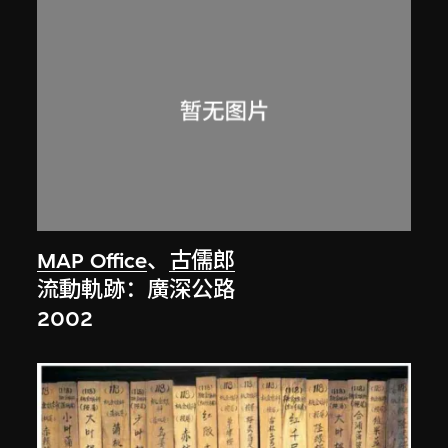
MAP Office
、
古儒郎
流動軌跡：廣深公路
2002