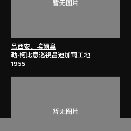
呂西安．埃爾韋
勒·柯比意巡視昌迪加爾工地
1955