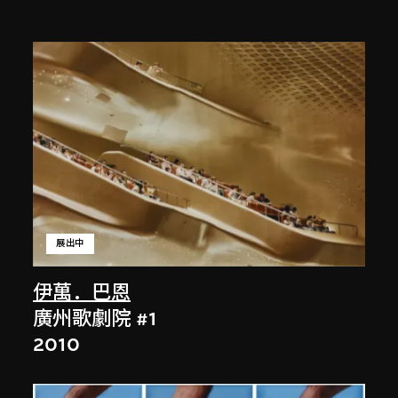
展出中
伊萬．巴恩
廣州歌劇院 #1
2010