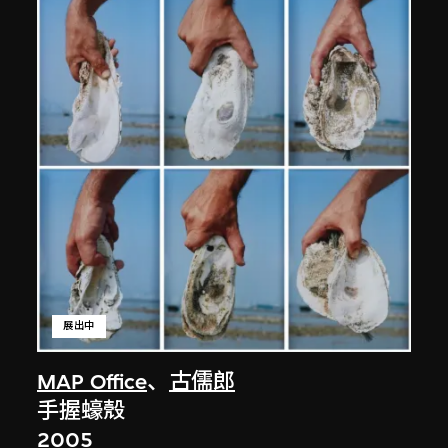
展出中
MAP Office
、
古儒郎
手握蠔殼
2005