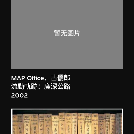
MAP Office
、
古儒郎
流動軌跡：廣深公路
2002