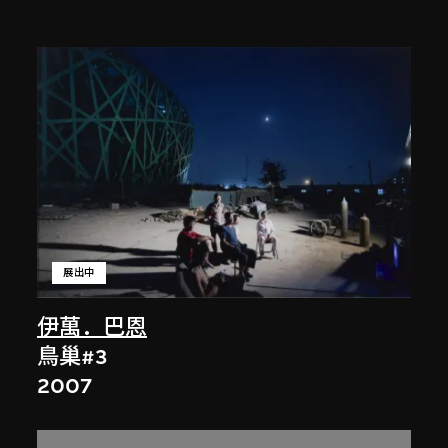
展出中
伊萬．巴恩
鳥巢#3
2007