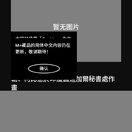
本网站使用「Cookies」为你
提供最好的网站体验。
M+藏品的简体中文内容仍在
了解更多
更新，敬请期待！
明白
确认
呂西安．埃爾韋
勒．柯比意於印度昌迪加爾秘書處作
畫
1955