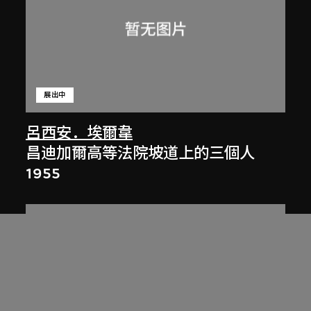
展出中
呂西安．埃爾韋
昌迪加爾高等法院坡道上的三個人
1955