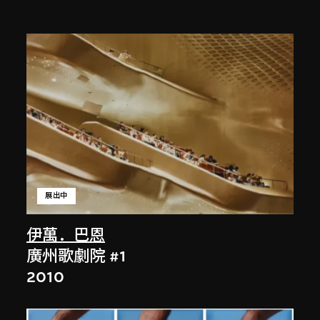
展出中
伊萬．巴恩
廣州歌劇院 #1
2010