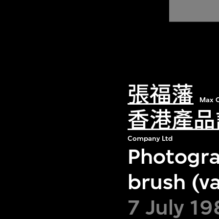
張福藩
Max C
香港產品
Company Ltd
Photograp
brush (va
7 July 19