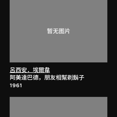
呂西安．埃爾韋
阿美達巴德，朋友相幫剃鬍子
1961