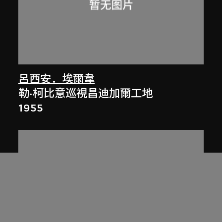
呂西安．埃爾韋
勒·柯比意巡視昌迪加爾工地
1955