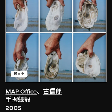
展出中
MAP Office
、
古儒郎
手握蠔殼
2005