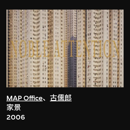
MAP Office
、
古儒郎
家景
2006