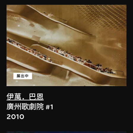
展出中
伊萬．巴恩
廣州歌劇院 #1
2010