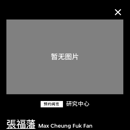
M+藏品
进一步筛选
搜索
关于M+藏品
研究中心
预约阅览
探索世界顶级的二十及二十一世纪视觉
文化藏品。
張福藩
Max Cheung Fuk Fan