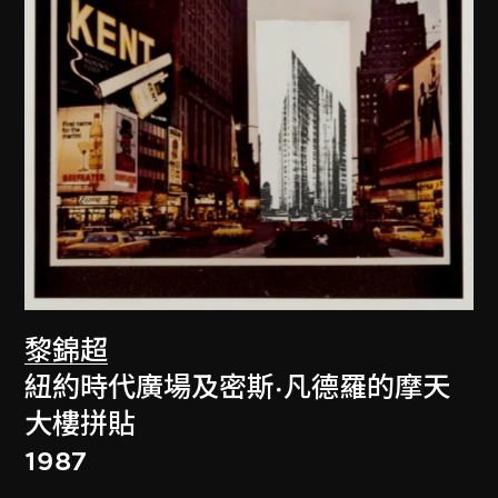
黎錦超
紐約時代廣場及密斯·凡德羅的摩天
大樓拼貼
1987