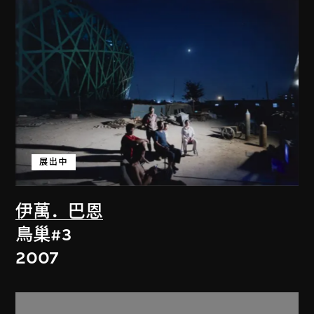
展出中
伊萬．巴恩
鳥巢#3
2007