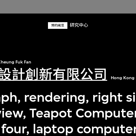
研究中心
预约阅览
heung Fuk Fan
設計創新有限公司
Hong Kong 
ph, rendering, right s
 view, Teapot Computer
 four, laptop compute