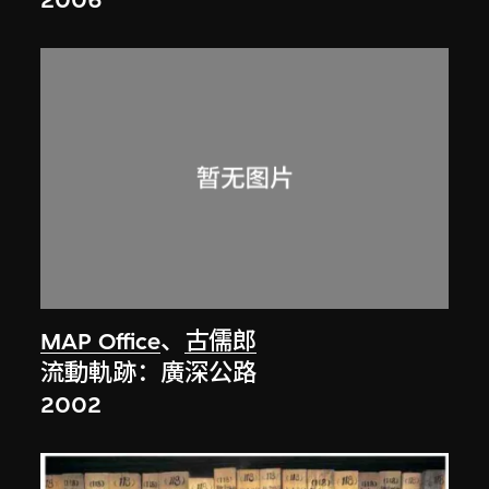
2006
MAP Office
、
古儒郎
流動軌跡：廣深公路
2002