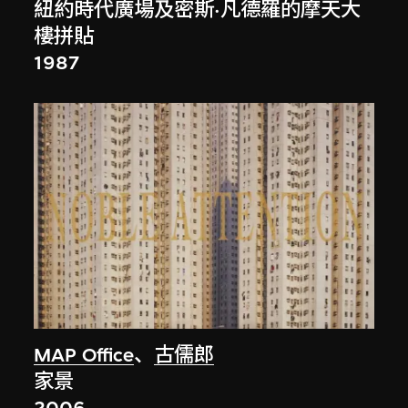
紐約時代廣場及密斯·凡德羅的摩天大
樓拼貼
1987
MAP Office
、
古儒郎
家景