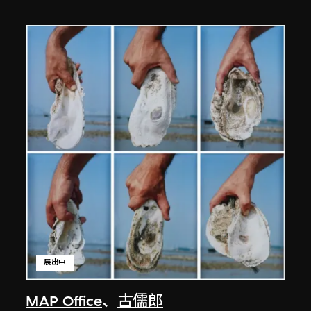
展出中
MAP Office
、
古儒郎