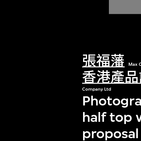
張福藩
Max C
香港產品
Company Ltd
Photogra
half top
proposal