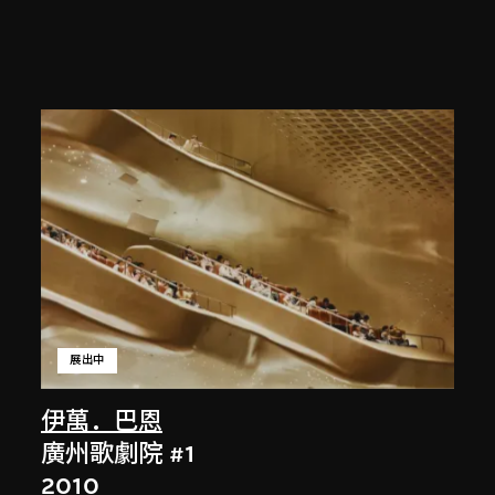
展出中
伊萬．巴恩
廣州歌劇院 #1
2010