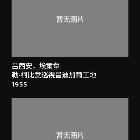
呂西安．埃爾韋
勒·柯比意巡視昌迪加爾工地
1955