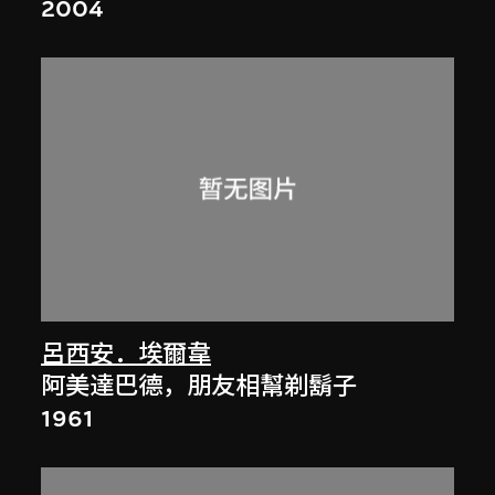
2004
呂西安．埃爾韋
阿美達巴德，朋友相幫剃鬍子
1961