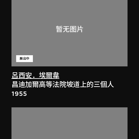
展出中
呂西安．埃爾韋
昌迪加爾高等法院坡道上的三個人
1955