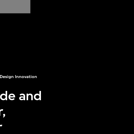
Design Innovation
ide and
,
r