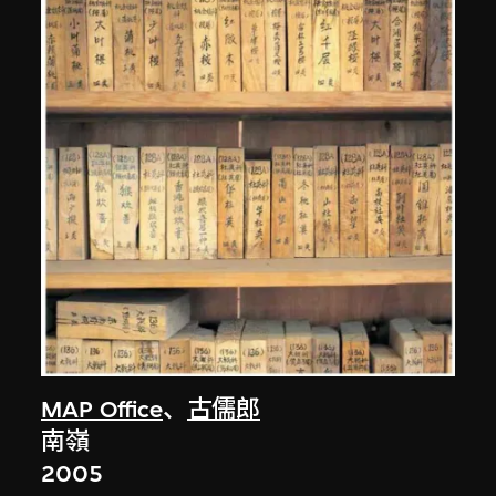
MAP Office
、
古儒郎
南嶺
2005