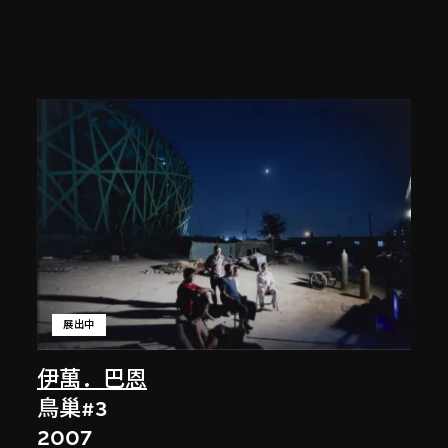
展出中
伊萬．巴恩
鳥巢#3
2007