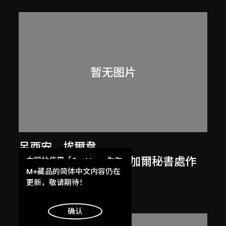
呂西安．埃爾韋
勒．柯比意於印度昌迪加爾秘書處作
本网站使用「Cookies」为你
提供最好的网站体验。
M+藏品的简体中文内容仍在
畫
了解更多
更新，敬请期待！
1955
明白
确认