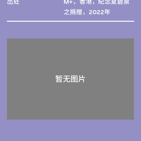
出处
M+，香港，紀念夏碧泉
之捐贈，2022年