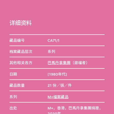
详细资料
藏品编号
CA71/1
档案藏品层次
系列
其他相关各方
巴馬丹拿集團
（建檔者）
日期
[1980年代]
藏品数量
21 份／張／件
系列
M+檔案藏品
出处
M+，香港，巴馬丹拿集團捐贈，
2020年