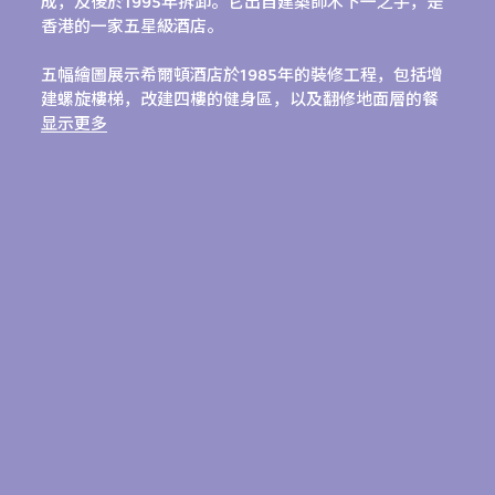
成，及後於1995年拆卸。它出自建築師木下一之手，是
香港的一家五星級酒店。
五幅繪圖展示希爾頓酒店於1985年的裝修工程，包括增
建螺旋樓梯，改建四樓的健身區，以及翻修地面層的餐
廳。透明正片和幻燈片展示酒店的外觀和內景。
显示更多