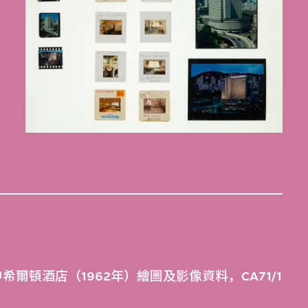
爾頓酒店（1962年）繪圖及影像資料，CA71/1