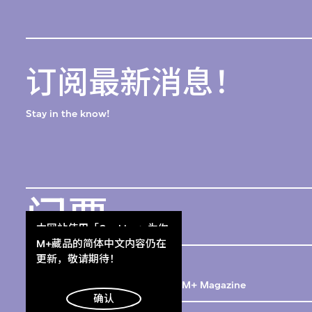
订阅最新消息！
Stay in the know!
门票
本网站使用「Cookies」为你
Get Tickets
提供最好的网站体验。
M+藏品的简体中文内容仍在
M+杂志
了解更多
更新，敬请期待！
M+ Magazine
明白
确认