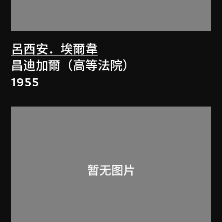
呂西安．埃爾韋
昌迪加爾（高等法院）
1955