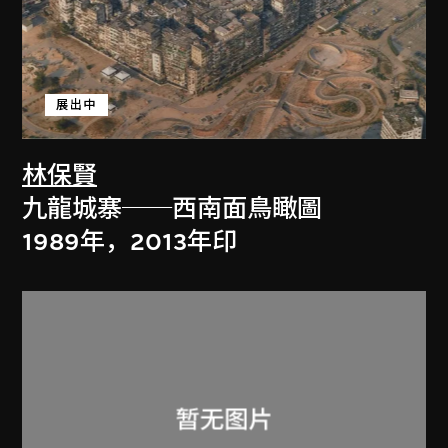
展出中
林保賢
九龍城寨──西南面鳥瞰圖
1989年，2013年印