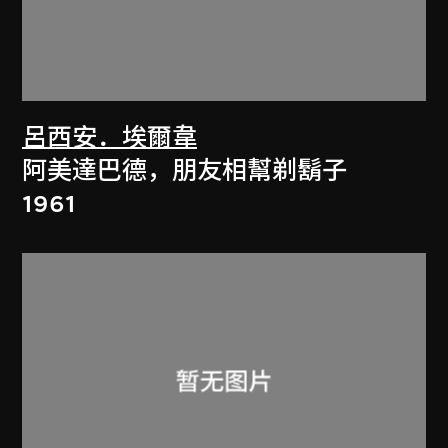
呂西安．埃爾韋
阿美達巴德，朋友相幫剃鬍子
1961