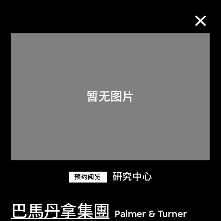
M+藏品
进一步筛选
搜索
关于M+藏品
研究中心
预约阅览
探索世界顶级的二十及二十一世纪视觉
文化藏品。
巴馬丹拿集團
Palmer & Turner