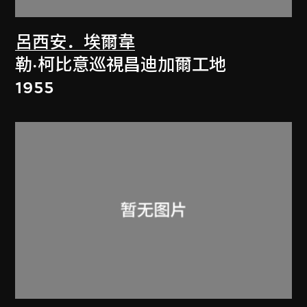
呂西安．埃爾韋
勒·柯比意巡視昌迪加爾工地
1955