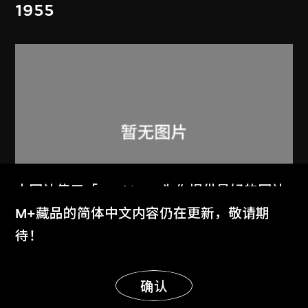
1955
本网站使用「Cookies」为你提供最好的网站
体验。
M+藏品的简体中文内容仍在更新，敬请期
了解更多
待！
呂西安．埃爾韋
阿美達巴德秀丹別墅
显示更多
明白
确认
1955