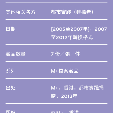
其他相关各方
都市實踐
（建檔者）
日期
[2005至2007年]，2007
至2012年轉換格式
藏品数量
7 份／張／件
系列
M+檔案藏品
出处
M+，香港，都市實踐捐
贈，2013年
版权
© M+，香港