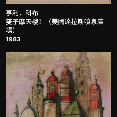
亨利．科布
雙子摩天樓！（美國達拉斯噴泉廣
場）
1983