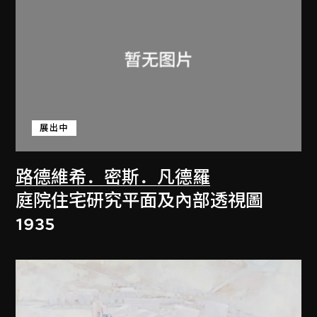
展出中
路德維希．密斯．凡德羅
庭院住宅研究平面及內部透視圖
1935