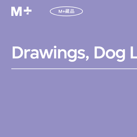
M+藏品
Drawings, Dog 