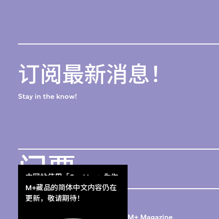
订阅最新消息！
Stay in the know!
门票
本网站使用「Cookies」为你
Get Tickets
提供最好的网站体验。
M+藏品的简体中文内容仍在
M+杂志
了解更多
更新，敬请期待！
M+ Magazine