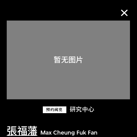
M+藏品
进一步筛选
搜索
关于M+藏品
研究中心
预约阅览
探索世界顶级的二十及二十一世纪视觉
文化藏品。
張福藩
Max Cheung Fuk Fan