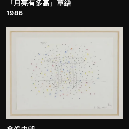
「月亮有多高」草繪
1986