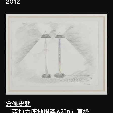
2012
倉俁史朗
「亞加力座地燈架A和B」草繪