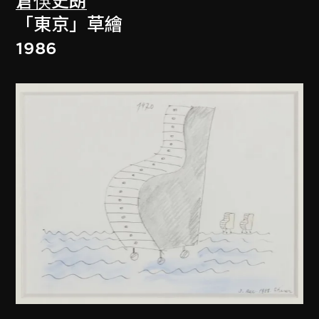
倉俁史朗
「東京」草繪
1986