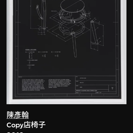
陳彥翰
Copy店椅子