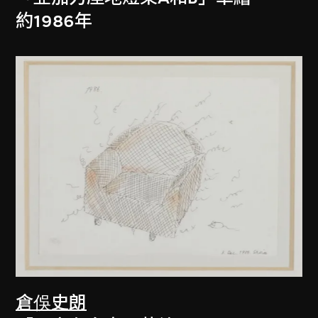
約1986年
倉俁史朗