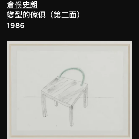
倉俁史朗
變型的傢俱（第二面）
1986