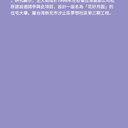
。研究顯示，王大閎或於1998年左右獲台灣建築公司松
原建設邀請參與此項目，設計一座名為「花好月圓」的
住宅大樓，屬台灣新北市汐止區夢想社區第三期工程。