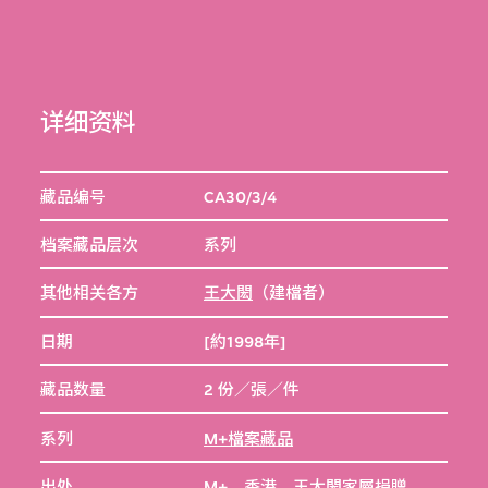
详细资料
藏品编号
CA30/3/4
档案藏品层次
系列
其他相关各方
王大閎
（建檔者）
日期
[約1998年]
藏品数量
2 份／張／件
系列
M+檔案藏品
出处
M+，香港，王大閎家屬捐贈，