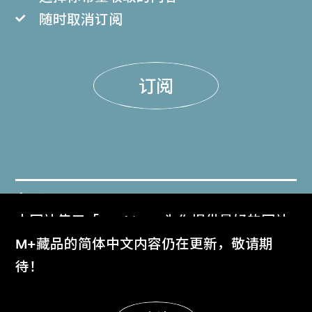
随时取消订阅
订阅
门票
本网站使用「Cookies」为你提供最好的网站
Get Tickets
体验。
M+藏品的简体中文内容仍在更新，敬请期
了解更多
待！
M+杂志