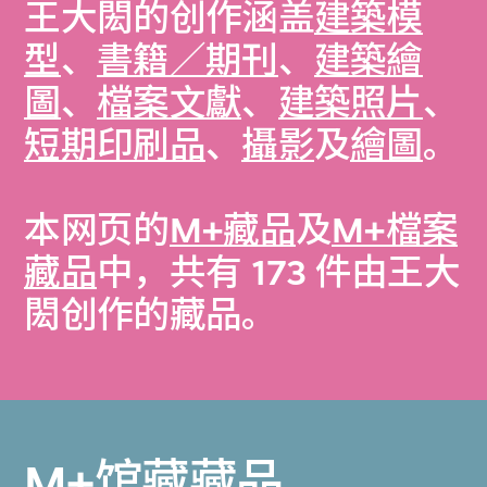
王大閎的创作涵盖
建築模
型
、
書籍／期刊
、
建築繪
圖
、
檔案文獻
、
建築照片
、
短期印刷品
、
攝影
及
繪圖
。
本网页的
M+藏品
及
M+檔案
藏品
中，共有 173 件由王大
閎创作的藏品。
M+馆藏藏品