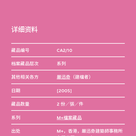
详细资料
藏品编号
CA2/10
档案藏品层次
系列
其他相关各方
嚴迅奇
（建檔者）
日期
[2005]
藏品数量
2 份／張／件
系列
M+檔案藏品
出处
M+，香港，嚴迅奇建築師事務所