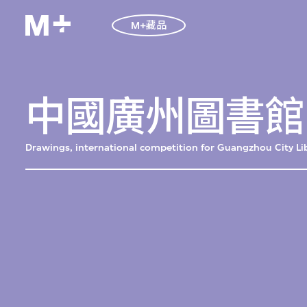
M+藏品
中國廣州圖書館
Drawings, international competition for Guangzhou City L