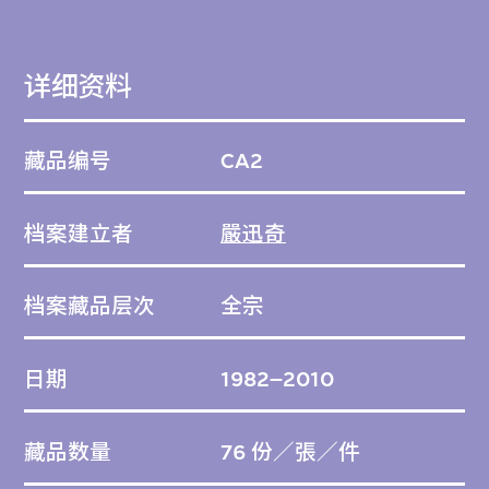
此檔案包含十二個項目的相關資料，當中大部
详细资料
分為概念草圖和相對詳細的繪圖。由於這些資
料為嚴迅奇的個人收藏，非其建築事務所的檔
藏品编号
CA2
案，故欠缺詳細的建築平面圖。這批資料展現
了這些建築項目的早期設計過程，與M+藏品
档案建立者
嚴迅奇
中展示嚴迅奇所參與項目的建築模型相輔相
成。
档案藏品层次
全宗
這些繪圖由嚴迅奇建築師事務所有限公司於
2013年捐贈予M+。
日期
1982–2010
M+請嚴迅奇選出可展現其國際建築師地位，
藏品数量
76 份／張／件
以及他對香港建築環境所作貢獻的項目，並邀