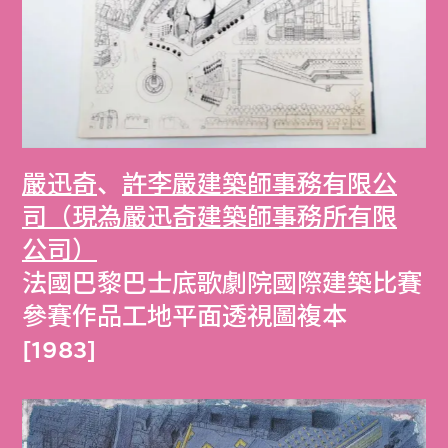
嚴迅奇
、
許李嚴建築師事務有限公
司（現為嚴迅奇建築師事務所有限
公司）
法國巴黎巴士底歌劇院國際建築比賽
參賽作品工地平面透視圖複本
[1983]