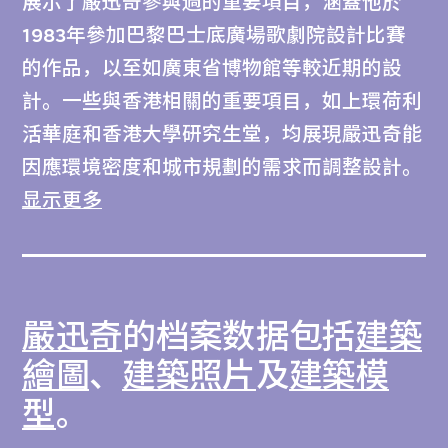
展示了嚴迅奇參與過的重要項目，涵蓋他於
1983年參加巴黎巴士底廣場歌劇院設計比賽
的作品，以至如廣東省博物館等較近期的設
計。一些與香港相關的重要項目，如上環荷利
活華庭和香港大學研究生堂，均展現嚴迅奇能
因應環境密度和城市規劃的需求而調整設計。
显示更多
此檔案還包括大型公共項目，如香港特別行政
區政府總部和西九文化區總規劃的設計方案
等，當中有些項目已落成，有的仍未實現。嚴
嚴迅奇
的档案数据包括
建築
迅奇近年於中國內地的作品，如竹亭、歪院宅
（怪院子）和廣東省博物館，則展示其如何在
繪圖
、
建築照片
及
建築模
現代設計概念中融合並參考中國的傳統建築手
型
。
法。