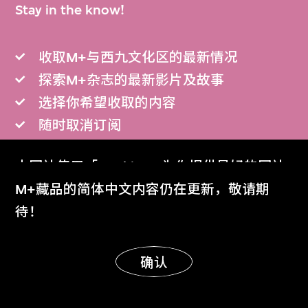
Stay in the know!
收取M+与西九文化区的最新情况
探索M+杂志的最新影片及故事
选择你希望收取的内容
随时取消订阅
本网站使用「Cookies」为你提供最好的网站
体验。
M+藏品的简体中文内容仍在更新，敬请期
订阅
了解更多
待！
明白
确认