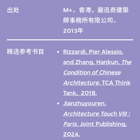
對方捐出所有與這些項目相關的檔案資料。嚴
出处
M+，香港，嚴迅奇建築
迅奇捐出的資料主要為項目的早期概念草圖，
師事務所有限公司，
其建築事務所則保留了其他相對較完整的繪圖
2013年
和技術平面圖。
精选参考书目
Rizzardi, Pier Alessio,
按項目時序編排。
and Zhang, Hankun.
The
Condition of Chinese
未有納入M+館藏的檔案，由嚴迅奇建築師事
Architecture
. TCA Think
務所有限公司保存在其香港的辦公室裏。
Tank, 2018.
Jianzhuyouren.
Architecture Touch VIII :
Paris
.
Joint Publishing,
2024.