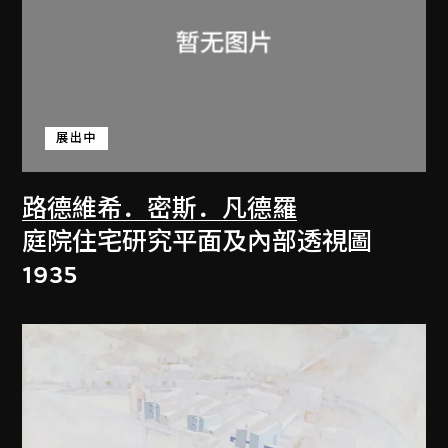
展出中
路德維希．密斯．凡德羅
庭院住宅研究平面及內部透視圖
1935