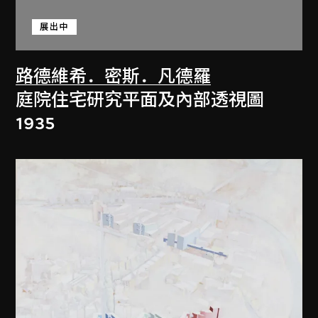
展出中
路德維希．密斯．凡德羅
庭院住宅研究平面及內部透視圖
1935